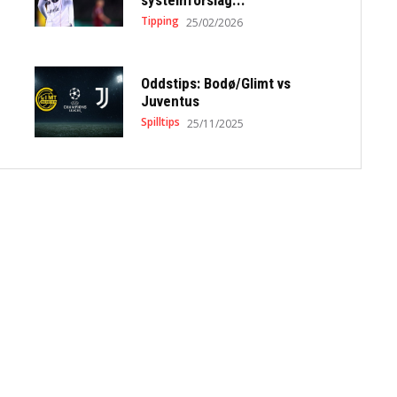
systemforslag...
Tipping
25/02/2026
Oddstips: Bodø/Glimt vs
Juventus
Spilltips
25/11/2025