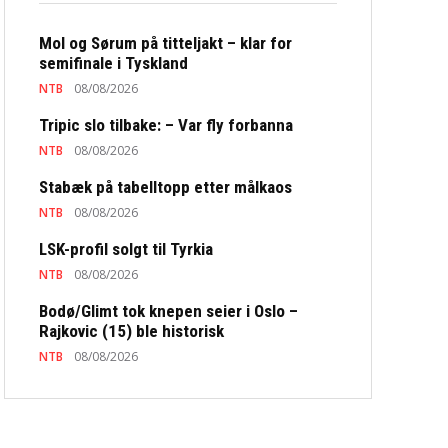
Mol og Sørum på titteljakt – klar for
semifinale i Tyskland
NTB
08/08/2026
Tripic slo tilbake: – Var fly forbanna
NTB
08/08/2026
Stabæk på tabelltopp etter målkaos
NTB
08/08/2026
LSK-profil solgt til Tyrkia
NTB
08/08/2026
Bodø/Glimt tok knepen seier i Oslo –
Rajkovic (15) ble historisk
NTB
08/08/2026