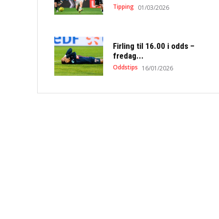
Tipping
01/03/2026
Firling til 16.00 i odds –
fredag...
Oddstips
16/01/2026