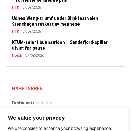
NTB
07/08/2026
Udnes Weng-triumf under Blinkfestivalen –
Stenshagen raskest av mennene
NTB
07/08/2026
KFUM-seier i bunnstriden – Sandefjord-spiller
utvist før pause
Norsk
07/08/2026
NYHETSBREV
Få siste nytt rett i mailen
BLI MED
We value your privacy
We use cookies to enhance your browsing experience,