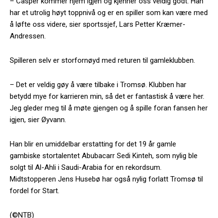
– Casper kommer hjem igjen og kjenner oss veldig godt. Han
har et utrolig høyt toppnivå og er en spiller som kan være med
å løfte oss videre, sier sportssjef, Lars Petter Kræmer-
Andressen.
Spilleren selv er storfornøyd med returen til gamleklubben.
– Det er veldig gøy å være tilbake i Tromsø. Klubben har
betydd mye for karrieren min, så det er fantastisk å være her.
Jeg gleder meg til å møte gjengen og å spille foran fansen her
igjen, sier Øyvann.
Han blir en umiddelbar erstatting for det 19 år gamle
gambiske stortalentet Abubacarr Sedi Kinteh, som nylig ble
solgt til Al-Ahli i Saudi-Arabia for en rekordsum.
Midtstopperen Jens Husebø har også nylig forlatt Tromsø til
fordel for Start.
(©NTB)