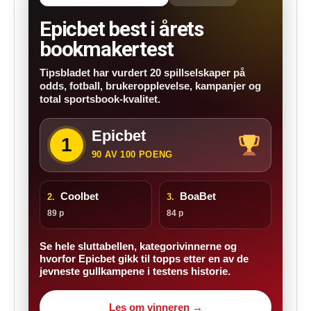
Epicbet best i årets
bookmakertest
Tipsbladet har vurdert 20 spillselskaper på
odds, fotball, brukeropplevelse, kampanjer og
total sportsbook-kvalitet.
Epicbet
1
90 AV 100 POENG
Coolbet
BoaBet
2.
3.
89 p
84 p
Se hele sluttabellen, kategorivinnerne og
hvorfor Epicbet gikk til topps etter en av de
jevneste gullkampene i testens historie.
Les om vinneren →