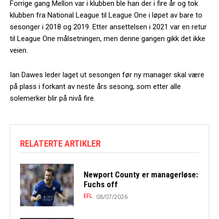
Forrige gang Mellon var i klubben ble han der i fire år og tok
klubben fra National League til League One i løpet av bare to
sesonger i 2018 og 2019. Etter ansettelsen i 2021 var en retur
til League One målsetningen, men denne gangen gikk det ikke
veien.
Ian Dawes leder laget ut sesongen før ny manager skal være
på plass i forkant av neste års sesong, som etter alle
solemerker blir på nivå fire.
RELATERTE ARTIKLER
Newport County er managerløse:
Fuchs off
EFL
08/07/2026