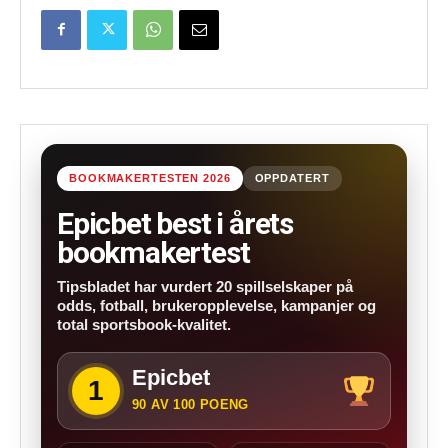
BOOKMAKERTESTEN 2026
OPPDATERT
Epicbet best i årets
bookmakertest
Tipsbladet har vurdert 20 spillselskaper på
odds, fotball, brukeropplevelse, kampanjer og
total sportsbook-kvalitet.
Epicbet
1
90 AV 100 POENG