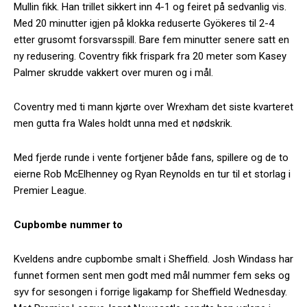
Mullin fikk. Han trillet sikkert inn 4-1 og feiret på sedvanlig vis.
Med 20 minutter igjen på klokka reduserte Gyökeres til 2-4
etter grusomt forsvarsspill. Bare fem minutter senere satt en
ny redusering. Coventry fikk frispark fra 20 meter som Kasey
Palmer skrudde vakkert over muren og i mål.
Coventry med ti mann kjørte over Wrexham det siste kvarteret
men gutta fra Wales holdt unna med et nødskrik.
Med fjerde runde i vente fortjener både fans, spillere og de to
eierne Rob McElhenney og Ryan Reynolds en tur til et storlag i
Premier League.
Cupbombe nummer to
Kveldens andre cupbombe smalt i Sheffield. Josh Windass har
funnet formen sent men godt med mål nummer fem seks og
syv for sesongen i forrige ligakamp for Sheffield Wednesday.