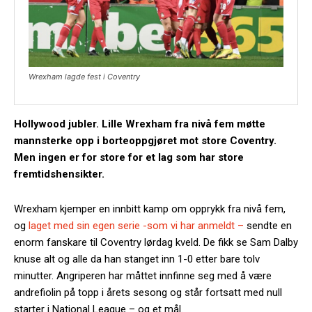
Wrexham lagde fest i Coventry
Hollywood jubler. Lille Wrexham fra nivå fem møtte
mannsterke opp i borteoppgjøret mot store Coventry.
Men ingen er for store for et lag som har store
fremtidshensikter.
Wrexham kjemper en innbitt kamp om opprykk fra nivå fem,
og
laget med sin egen serie -som vi har anmeldt –
sendte en
enorm fanskare til Coventry lørdag kveld. De fikk se Sam Dalby
knuse alt og alle da han stanget inn 1-0 etter bare tolv
minutter. Angriperen har måttet innfinne seg med å være
andrefiolin på topp i årets sesong og står fortsatt med null
starter i National League – og et mål.