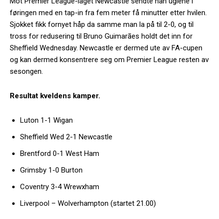
Mot Premier League-laget Newcastle sendte han uglene i
føringen med en tap-in fra fem meter få minutter etter hvilen.
Sjokket fikk fornyet håp da samme man la på til 2-0, og til
tross for redusering til Bruno Guimarães holdt det inn for
Sheffield Wednesday. Newcastle er dermed ute av FA-cupen
og kan dermed konsentrere seg om Premier League resten av
sesongen.
Resultat kveldens kamper.
Luton 1-1 Wigan
Sheffield Wed 2-1 Newcastle
Brentford 0-1 West Ham
Grimsby 1-0 Burton
Coventry 3-4 Wrewxham
Liverpool – Wolverhampton (startet 21.00)