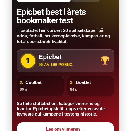
Epicbet best i årets
bookmakertest
Tipsbladet har vurdert 20 spillselskaper på
odds, fotball, brukeropplevelse, kampanjer og
total sportsbook-kvalitet.
Epicbet
1
90 AV 100 POENG
Coolbet
BoaBet
2.
3.
89 p
84 p
Se hele sluttabellen, kategorivinnerne og
hvorfor Epicbet gikk til topps etter en av de
jevneste gullkampene i testens historie.
Les om vinneren →