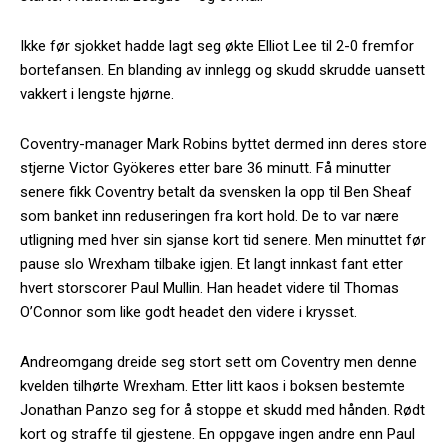
Ikke før sjokket hadde lagt seg økte Elliot Lee til 2-0 fremfor
bortefansen. En blanding av innlegg og skudd skrudde uansett
vakkert i lengste hjørne.
Coventry-manager Mark Robins byttet dermed inn deres store
stjerne Victor Gyökeres etter bare 36 minutt. Få minutter
senere fikk Coventry betalt da svensken la opp til Ben Sheaf
som banket inn reduseringen fra kort hold. De to var nære
utligning med hver sin sjanse kort tid senere. Men minuttet før
pause slo Wrexham tilbake igjen. Et langt innkast fant etter
hvert storscorer Paul Mullin. Han headet videre til Thomas
O’Connor som like godt headet den videre i krysset.
Andreomgang dreide seg stort sett om Coventry men denne
kvelden tilhørte Wrexham. Etter litt kaos i boksen bestemte
Jonathan Panzo seg for å stoppe et skudd med hånden. Rødt
kort og straffe til gjestene. En oppgave ingen andre enn Paul