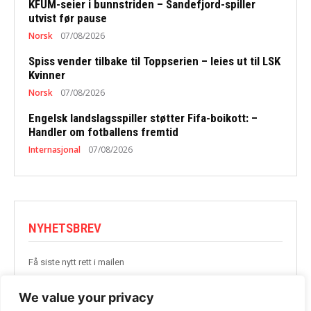
KFUM-seier i bunnstriden – Sandefjord-spiller
utvist før pause
Norsk
07/08/2026
Spiss vender tilbake til Toppserien – leies ut til LSK
Kvinner
Norsk
07/08/2026
Engelsk landslagsspiller støtter Fifa-boikott: –
Handler om fotballens fremtid
Internasjonal
07/08/2026
NYHETSBREV
Få siste nytt rett i mailen
BLI MED
We value your privacy