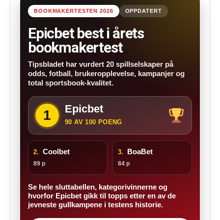
BOOKMAKERTESTEN 2026
OPPDATERT
Epicbet best i årets
bookmakertest
Tipsbladet har vurdert 20 spillselskaper på
odds, fotball, brukeropplevelse, kampanjer og
total sportsbook-kvalitet.
Epicbet
1
90 AV 100 POENG
Coolbet
BoaBet
2.
3.
89 p
84 p
Se hele sluttabellen, kategorivinnerne og
hvorfor Epicbet gikk til topps etter en av de
jevneste gullkampene i testens historie.