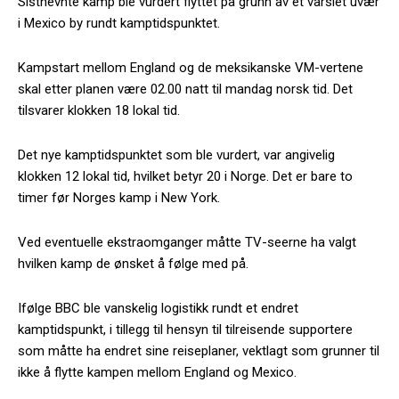
Sistnevnte kamp ble vurdert flyttet på grunn av et varslet uvær
i Mexico by rundt kamptidspunktet.
Kampstart mellom England og de meksikanske VM-vertene
skal etter planen være 02.00 natt til mandag norsk tid. Det
tilsvarer klokken 18 lokal tid.
Det nye kamptidspunktet som ble vurdert, var angivelig
klokken 12 lokal tid, hvilket betyr 20 i Norge. Det er bare to
timer før Norges kamp i New York.
Ved eventuelle ekstraomganger måtte TV-seerne ha valgt
hvilken kamp de ønsket å følge med på.
Ifølge BBC ble vanskelig logistikk rundt et endret
kamptidspunkt, i tillegg til hensyn til tilreisende supportere
som måtte ha endret sine reiseplaner, vektlagt som grunner til
ikke å flytte kampen mellom England og Mexico.