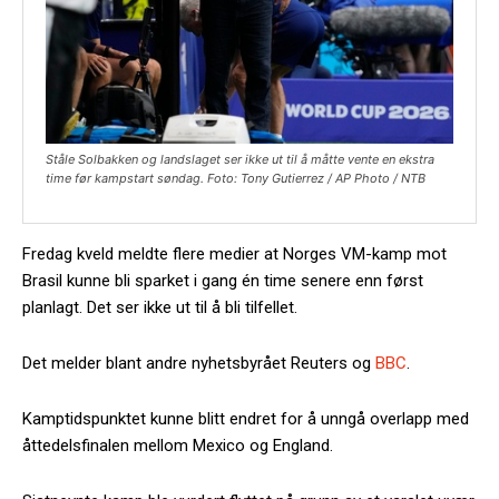
Ståle Solbakken og landslaget ser ikke ut til å måtte vente en ekstra
time før kampstart søndag. Foto: Tony Gutierrez / AP Photo / NTB
Fredag kveld meldte flere medier at Norges VM-kamp mot
Brasil kunne bli sparket i gang én time senere enn først
planlagt. Det ser ikke ut til å bli tilfellet.
Det melder blant andre nyhetsbyrået Reuters og
BBC
.
Kamptidspunktet kunne blitt endret for å unngå overlapp med
åttedelsfinalen mellom Mexico og England.