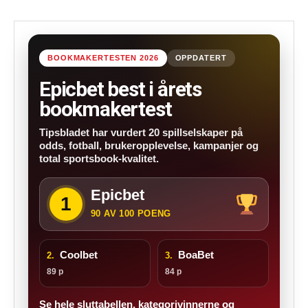
BOOKMAKERTESTEN 2026
OPPDATERT
Epicbet best i årets
bookmakertest
Tipsbladet har vurdert 20 spillselskaper på
odds, fotball, brukeropplevelse, kampanjer og
total sportsbook-kvalitet.
Epicbet
1
90 AV 100 POENG
Coolbet
BoaBet
2.
3.
89 p
84 p
Se hele sluttabellen, kategorivinnerne og