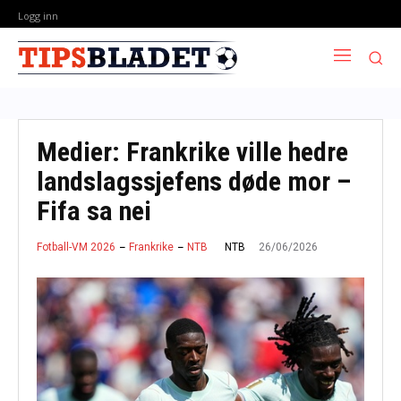
Logg inn
Medier: Frankrike ville hedre
landslagssjefens døde mor –
Fifa sa nei
26/06/2026
NTB
Fotball-VM 2026
Frankrike
NTB