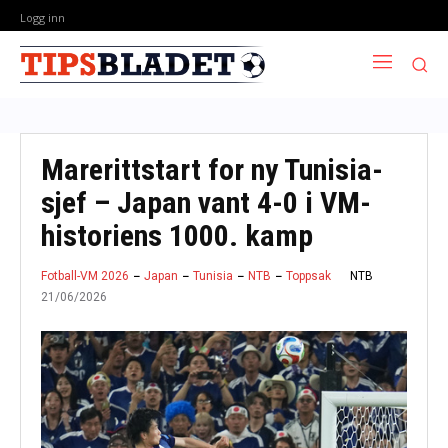
Logg inn
Marerittstart for ny Tunisia-
sjef – Japan vant 4-0 i VM-
historiens 1000. kamp
NTB
Fotball-VM 2026
Japan
Tunisia
NTB
Toppsak
21/06/2026