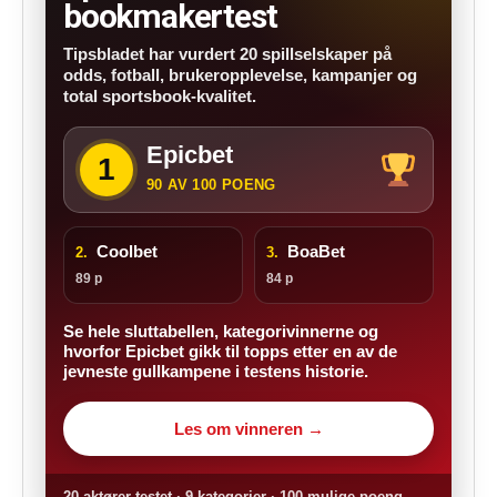
bookmakertest
Tipsbladet har vurdert 20 spillselskaper på
odds, fotball, brukeropplevelse, kampanjer og
total sportsbook-kvalitet.
Epicbet
1
90 AV 100 POENG
Coolbet
BoaBet
2.
3.
89 p
84 p
Se hele sluttabellen, kategorivinnerne og
hvorfor Epicbet gikk til topps etter en av de
jevneste gullkampene i testens historie.
Les om vinneren →
20 aktører testet · 9 kategorier · 100 mulige poeng