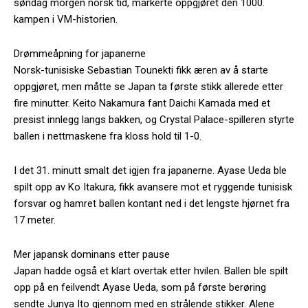
søndag morgen norsk tid, markerte oppgjøret den 1000.
kampen i VM-historien.
Drømmeåpning for japanerne
Norsk-tunisiske Sebastian Tounekti fikk æren av å starte
oppgjøret, men måtte se Japan ta første stikk allerede etter
fire minutter. Keito Nakamura fant Daichi Kamada med et
presist innlegg langs bakken, og Crystal Palace-spilleren styrte
ballen i nettmaskene fra kloss hold til 1-0.
I det 31. minutt smalt det igjen fra japanerne. Ayase Ueda ble
spilt opp av Ko Itakura, fikk avansere mot et ryggende tunisisk
forsvar og hamret ballen kontant ned i det lengste hjørnet fra
17 meter.
Mer japansk dominans etter pause
Japan hadde også et klart overtak etter hvilen. Ballen ble spilt
opp på en feilvendt Ayase Ueda, som på første berøring
sendte Junya Ito gjennom med en strålende stikker. Alene