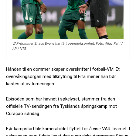
VAR-dommer Shaun Evans har fått oppmerksomhet. Foto: Aijaz Rahi /
AP / NTB
Hånden til en dommer skaper overskrifter i fotball-VM. Et
overvåkingsorgan med tilknytning til Fifa mener han bør
kastes ut av turneringen.
Episoden som har havnet i søkelyset, stammer fra den
offisielle TV-sendingen fra Tysklands åpningskamp mot
Curaçao søndag.
Før kampstart ble kamerabildet flyttet for å vise VAR-teamet. I
sekvensen som fulgte laget den australske dommeren Shaun