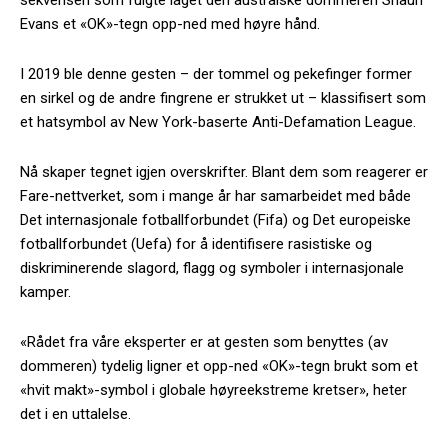
Evans et «OK»-tegn opp-ned med høyre hånd.
I 2019 ble denne gesten – der tommel og pekefinger former
en sirkel og de andre fingrene er strukket ut – klassifisert som
et hatsymbol av New York-baserte Anti-Defamation League.
Nå skaper tegnet igjen overskrifter. Blant dem som reagerer er
Fare-nettverket, som i mange år har samarbeidet med både
Det internasjonale fotballforbundet (Fifa) og Det europeiske
fotballforbundet (Uefa) for å identifisere rasistiske og
diskriminerende slagord, flagg og symboler i internasjonale
kamper.
«Rådet fra våre eksperter er at gesten som benyttes (av
dommeren) tydelig ligner et opp-ned «OK»-tegn brukt som et
«hvit makt»-symbol i globale høyreekstreme kretser», heter
det i en uttalelse.