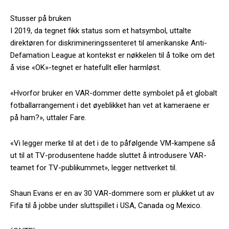
Stusser på bruken
I 2019, da tegnet fikk status som et hatsymbol, uttalte
direktøren for diskrimineringssenteret til amerikanske Anti-
Defamation League at kontekst er nøkkelen til å tolke om det
å vise «OK»-tegnet er hatefullt eller harmløst.
«Hvorfor bruker en VAR-dommer dette symbolet på et globalt
fotballarrangement i det øyeblikket han vet at kameraene er
på ham?», uttaler Fare.
«Vi legger merke til at det i de to påfølgende VM-kampene så
ut til at TV-produsentene hadde sluttet å introdusere VAR-
teamet for TV-publikummet», legger nettverket til.
Shaun Evans er en av 30 VAR-dommere som er plukket ut av
Fifa til å jobbe under sluttspillet i USA, Canada og Mexico.