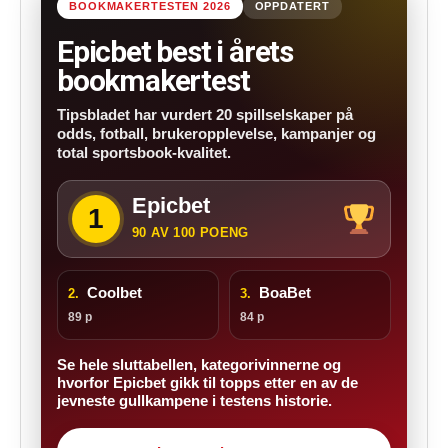
BOOKMAKERTESTEN 2026
OPPDATERT
Epicbet best i årets
bookmakertest
Tipsbladet har vurdert 20 spillselskaper på
odds, fotball, brukeropplevelse, kampanjer og
total sportsbook-kvalitet.
Epicbet
1
90 AV 100 POENG
Coolbet
BoaBet
2.
3.
89 p
84 p
Se hele sluttabellen, kategorivinnerne og
hvorfor Epicbet gikk til topps etter en av de
jevneste gullkampene i testens historie.