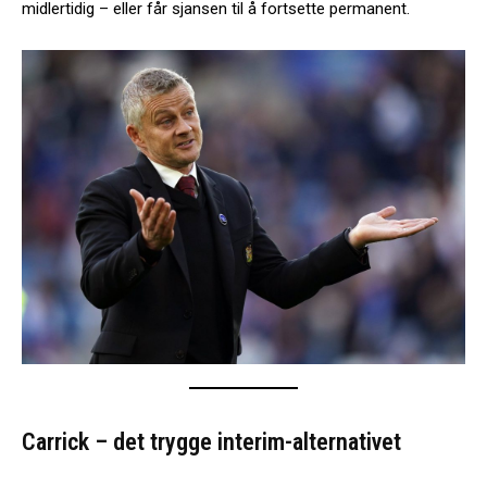
midlertidig – eller får sjansen til å fortsette permanent.
Carrick – det trygge interim-alternativet