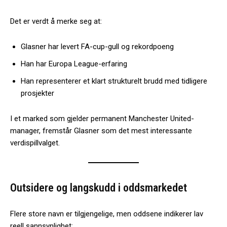
Det er verdt å merke seg at:
Glasner har levert FA-cup-gull og rekordpoeng
Han har Europa League-erfaring
Han representerer et klart strukturelt brudd med tidligere
prosjekter
I et marked som gjelder permanent Manchester United-
manager, fremstår Glasner som det mest interessante
verdispillvalget.
Outsidere og langskudd i oddsmarkedet
Flere store navn er tilgjengelige, men oddsene indikerer lav
reell sannsynlighet: