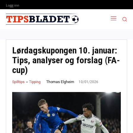
Logg inn
Lørdagskupongen 10. januar:
Tips, analyser og forslag (FA-
cup)
10/01/2026
Thomas Elgheim
Spilltips
Tipping