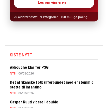
Les om vinneren →
20 aktører testet · 9 kategorier · 100 mulige poeng
SISTE NYTT
Akliouche klar for PSG
NTB
06/08/2026
Det afrikanske fotballforbundet med enstemmig
støtte til Infantino
NTB
06/08/2026
Casper Ruud videre i double