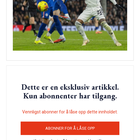
Dette er en eksklusiv artikkel.
Kun abonnenter har tilgang.
Vennligst abonner for å låse opp dette innholdet.
ABONNER FOR Å LÅSE OPP