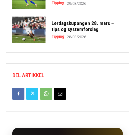
Tipping
29/03/2026
Lørdagskupongen 28. mars –
tips og systemforslag
Tipping
28/03/2026
DEL ARTIKKEL