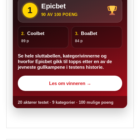
Epicbet
1
90 AV 100 POENG
Coolbet
BoaBet
2.
3.
89 p
84 p
Se hele sluttabellen, kategorivinnerne og
hvorfor Epicbet gikk til topps etter en av de
jevneste gullkampene i testens historie.
Les om vinneren →
20 aktører testet · 9 kategorier · 100 mulige poeng