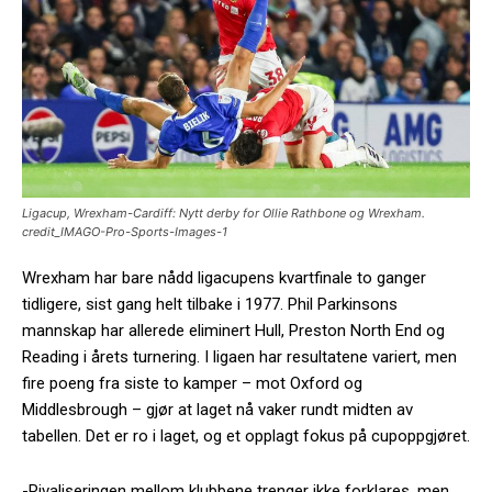
Ligacup, Wrexham-Cardiff: Nytt derby for Ollie Rathbone og Wrexham.
credit_IMAGO-Pro-Sports-Images-1
Wrexham har bare nådd ligacupens kvartfinale to ganger
tidligere, sist gang helt tilbake i 1977. Phil Parkinsons
mannskap har allerede eliminert Hull, Preston North End og
Reading i årets turnering. I ligaen har resultatene variert, men
fire poeng fra siste to kamper – mot Oxford og
Middlesbrough – gjør at laget nå vaker rundt midten av
tabellen. Det er ro i laget, og et opplagt fokus på cupoppgjøret.
-Rivaliseringen mellom klubbene trenger ikke forklares, men