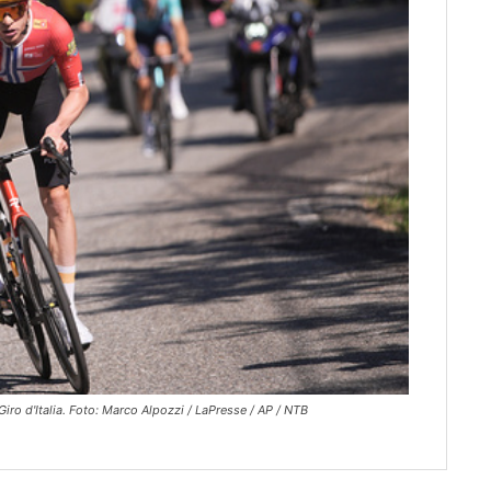
ro d'Italia. Foto: Marco Alpozzi / LaPresse / AP / NTB