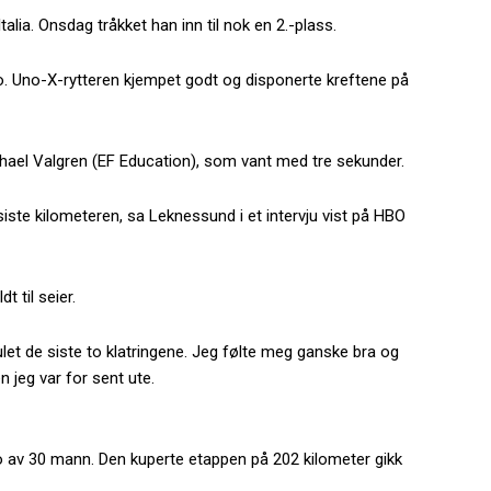
alia. Onsdag tråkket han inn til nok en 2.-plass.
ro. Uno-X-rytteren kjempet godt og disponerte kreftene på
ichael Valgren (EF Education), som vant med tre sekunder.
 siste kilometeren, sa Leknessund i et intervju vist på HBO
t til seier.
ulet de siste to klatringene. Jeg følte meg ganske bra og
n jeg var for sent ute.
 av 30 mann. Den kuperte etappen på 202 kilometer gikk