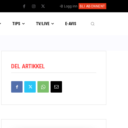
Logg inn
BLI ABONNENT
TIPS
TV/LIVE
E-AVIS
DEL ARTIKKEL