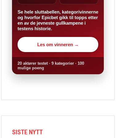
Se hele sluttabellen, kategorivinnerne
og hvorfor Epicbet gikk til topps etter
en av de jevneste gullkampene i
testens historie.
Les om vinneren →
20 aktører testet · 9 kategorier · 100
mulige poeng
SISTE NYTT