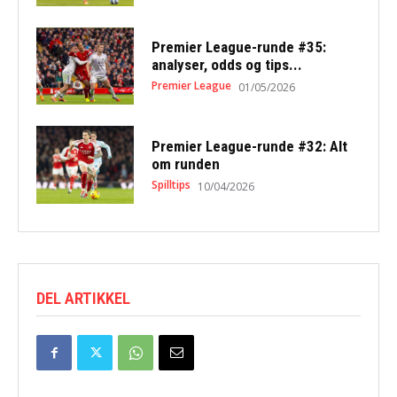
Premier League-runde #35:
analyser, odds og tips...
Premier League
01/05/2026
Premier League-runde #32: Alt
om runden
Spilltips
10/04/2026
DEL ARTIKKEL