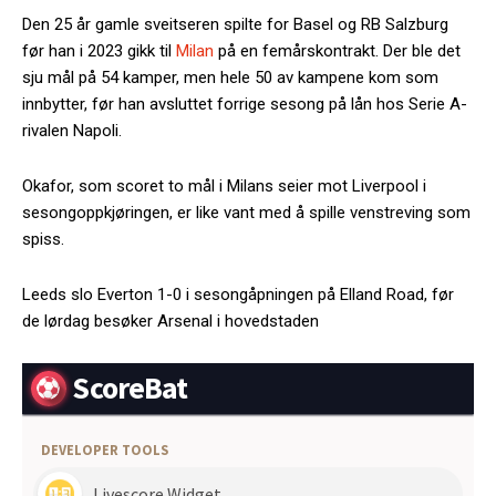
Den 25 år gamle sveitseren spilte for Basel og RB Salzburg
før han i 2023 gikk til
Milan
på en femårskontrakt. Der ble det
sju mål på 54 kamper, men hele 50 av kampene kom som
innbytter, før han avsluttet forrige sesong på lån hos Serie A-
rivalen Napoli.
Okafor, som scoret to mål i Milans seier mot Liverpool i
sesongoppkjøringen, er like vant med å spille venstreving som
spiss.
Leeds slo Everton 1-0 i sesongåpningen på Elland Road, før
de lørdag besøker Arsenal i hovedstaden