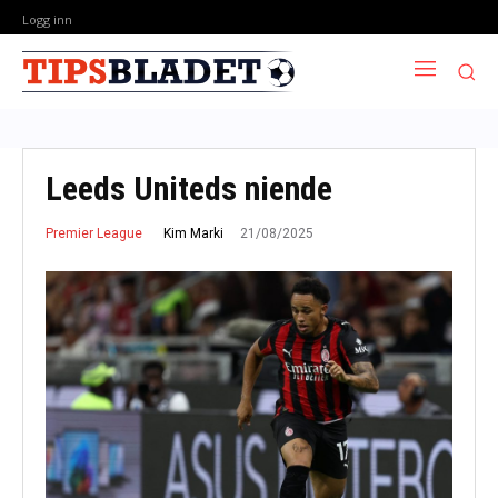
Logg inn
Leeds Uniteds niende
21/08/2025
Kim Marki
Premier League