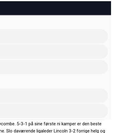
ycombe. 5-3-1 på sine første ni kamper er den beste
. Slo daværende ligaleder Lincoln 3-2 forrige helg og