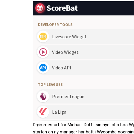
Drømmestart for Michael Duff i sin nye jobb hos W
starten en ny manager har hatt i Wycombe noensinne