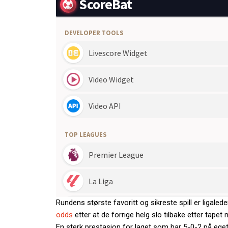
Rundens største favoritt og sikreste spill er ligal
odds
etter at de forrige helg slo tilbake etter tap
En sterk prestasjon for laget som har 5-0-2 på eget