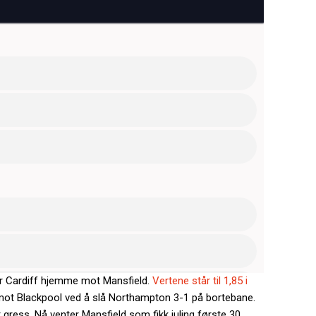
eder Cardiff hjemme mot Mansfield.
Vertene står til 1,85 i
et mot Blackpool ved å slå Northampton 3-1 på bortebane.
 gress. Nå venter Mansfield som fikk juling første 30