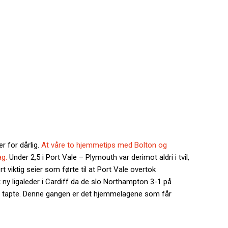
r for dårlig.
At våre to hjemmetips med Bolton og
ag.
Under 2,5 i Port Vale – Plymouth var derimot aldri i tvil,
viktig seier som førte til at Port Vale overtok
 ny ligaleder i Cardiff da de slo Northampton 3-1 på
 tapte. Denne gangen er det hjemmelagene som får