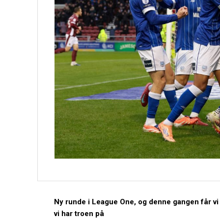
Ny runde i League One, og denne gangen får vi
vi har troen på