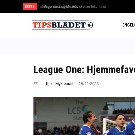
SISTE
Argentina og Mexico støtter Infantino
ENGEL
League One: Hjemmefav
Kjetil Myklebust
EFL
28/11/2025