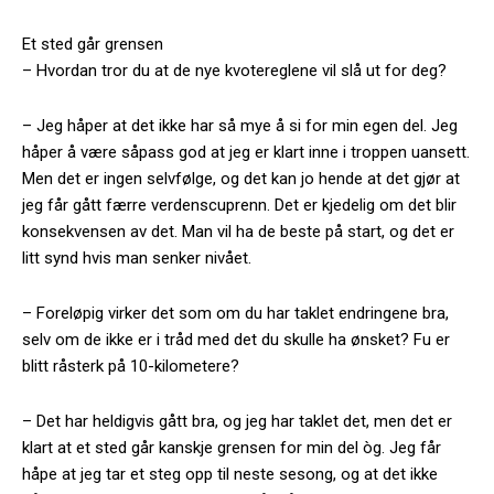
Et sted går grensen
– Hvordan tror du at de nye kvotereglene vil slå ut for deg?
– Jeg håper at det ikke har så mye å si for min egen del. Jeg
håper å være såpass god at jeg er klart inne i troppen uansett.
Men det er ingen selvfølge, og det kan jo hende at det gjør at
jeg får gått færre verdenscuprenn. Det er kjedelig om det blir
konsekvensen av det. Man vil ha de beste på start, og det er
litt synd hvis man senker nivået.
– Foreløpig virker det som om du har taklet endringene bra,
selv om de ikke er i tråd med det du skulle ha ønsket? Fu er
blitt råsterk på 10-kilometere?
– Det har heldigvis gått bra, og jeg har taklet det, men det er
klart at et sted går kanskje grensen for min del òg. Jeg får
håpe at jeg tar et steg opp til neste sesong, og at det ikke