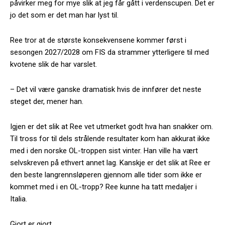
påvirker meg for mye slik at jeg får gått i verdenscupen. Det er
jo det som er det man har lyst til.
Ree tror at de største konsekvensene kommer først i
sesongen 2027/2028 om FIS da strammer ytterligere til med
kvotene slik de har varslet.
– Det vil være ganske dramatisk hvis de innfører det neste
steget der, mener han.
Igjen er det slik at Ree vet utmerket godt hva han snakker om.
Til tross for til dels strålende resultater kom han akkurat ikke
med i den norske OL-troppen sist vinter. Han ville ha vært
selvskreven på ethvert annet lag. Kanskje er det slik at Ree er
den beste langrennsløperen gjennom alle tider som ikke er
kommet med i en OL-tropp? Ree kunne ha tatt medaljer i
Italia.
Gjort er gjort