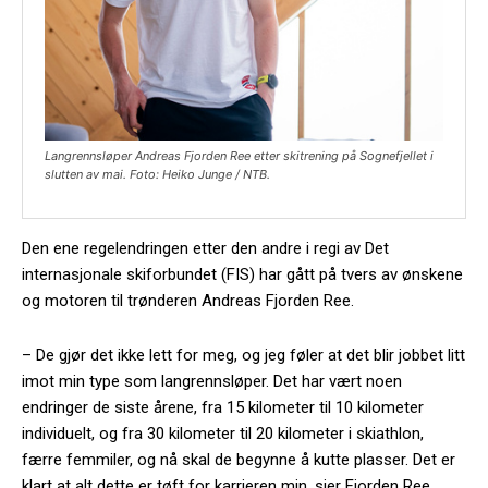
Langrennsløper Andreas Fjorden Ree etter skitrening på Sognefjellet i
slutten av mai. Foto: Heiko Junge / NTB.
Den ene regelendringen etter den andre i regi av Det
internasjonale skiforbundet (FIS) har gått på tvers av ønskene
og motoren til trønderen Andreas Fjorden Ree.
– De gjør det ikke lett for meg, og jeg føler at det blir jobbet litt
imot min type som langrennsløper. Det har vært noen
endringer de siste årene, fra 15 kilometer til 10 kilometer
individuelt, og fra 30 kilometer til 20 kilometer i skiathlon,
færre femmiler, og nå skal de begynne å kutte plasser. Det er
klart at alt dette er tøft for karrieren min, sier Fjorden Ree.