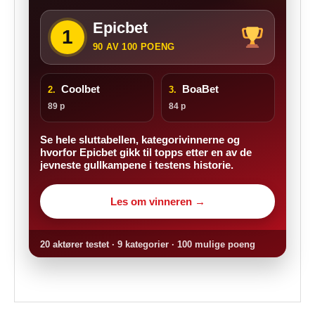
Epicbet
1
90 AV 100 POENG
Coolbet
BoaBet
2.
3.
89 p
84 p
Se hele sluttabellen, kategorivinnerne og
hvorfor Epicbet gikk til topps etter en av de
jevneste gullkampene i testens historie.
Les om vinneren →
20 aktører testet · 9 kategorier · 100 mulige poeng