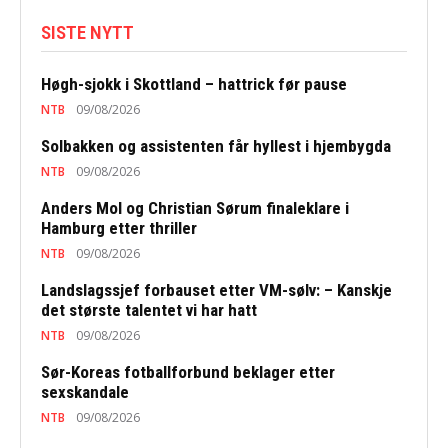
SISTE NYTT
Høgh-sjokk i Skottland – hattrick før pause
NTB
09/08/2026
Solbakken og assistenten får hyllest i hjembygda
NTB
09/08/2026
Anders Mol og Christian Sørum finaleklare i
Hamburg etter thriller
NTB
09/08/2026
Landslagssjef forbauset etter VM-sølv: – Kanskje
det største talentet vi har hatt
NTB
09/08/2026
Sør-Koreas fotballforbund beklager etter
sexskandale
NTB
09/08/2026