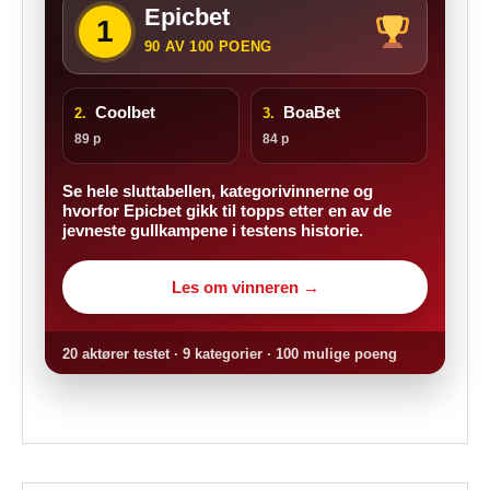
Epicbet
1
90 AV 100 POENG
Coolbet
BoaBet
2.
3.
89 p
84 p
Se hele sluttabellen, kategorivinnerne og
hvorfor Epicbet gikk til topps etter en av de
jevneste gullkampene i testens historie.
Les om vinneren →
20 aktører testet · 9 kategorier · 100 mulige poeng