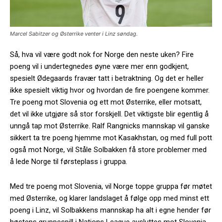
Marcel Sabitzer og Østerrike venter i Linz søndag.
Så, hva vil være godt nok for Norge den neste uken? Fire
poeng vil i undertegnedes øyne være mer enn godkjent,
spesielt Ødegaards fravær tatt i betraktning. Og det er heller
ikke spesielt viktig hvor og hvordan de fire poengene kommer.
Tre poeng mot Slovenia og ett mot Østerrike, eller motsatt,
det vil ikke utgjøre så stor forskjell. Det viktigste blir egentlig å
unngå tap mot Østerrike. Ralf Rangnicks mannskap vil ganske
sikkert ta tre poeng hjemme mot Kasakhstan, og med full pott
også mot Norge, vil Ståle Solbakken få store problemer med
å lede Norge til førsteplass i gruppa.
Med tre poeng mot Slovenia, vil Norge toppe gruppa før møtet
med Østerrike, og klarer landslaget å følge opp med minst ett
poeng i Linz, vil Solbakkens mannskap ha alt i egne hender før
høstens gruppespill i Nations League avsluttes mot Slovenia