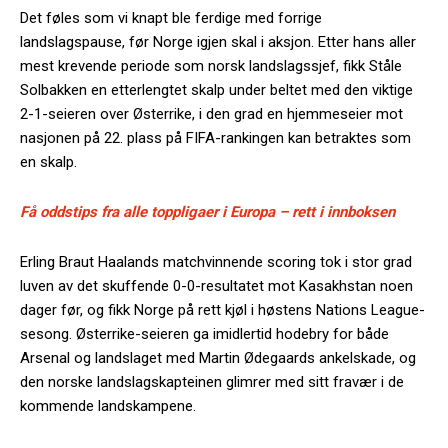
Det føles som vi knapt ble ferdige med forrige
landslagspause, før Norge igjen skal i aksjon. Etter hans aller
mest krevende periode som norsk landslagssjef, fikk Ståle
Solbakken en etterlengtet skalp under beltet med den viktige
2-1-seieren over Østerrike, i den grad en hjemmeseier mot
nasjonen på 22. plass på FIFA-rankingen kan betraktes som
en skalp.
Få oddstips fra alle toppligaer i Europa – rett i innboksen
Erling Braut Haalands matchvinnende scoring tok i stor grad
luven av det skuffende 0-0-resultatet mot Kasakhstan noen
dager før, og fikk Norge på rett kjøl i høstens Nations League-
sesong. Østerrike-seieren ga imidlertid hodebry for både
Arsenal og landslaget med Martin Ødegaards ankelskade, og
den norske landslagskapteinen glimrer med sitt fravær i de
kommende landskampene.