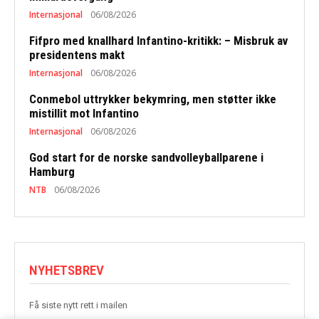
Internasjonal
06/08/2026
Fifpro med knallhard Infantino-kritikk: – Misbruk av
presidentens makt
Internasjonal
06/08/2026
Conmebol uttrykker bekymring, men støtter ikke
mistillit mot Infantino
Internasjonal
06/08/2026
God start for de norske sandvolleyballparene i
Hamburg
NTB
06/08/2026
NYHETSBREV
Få siste nytt rett i mailen