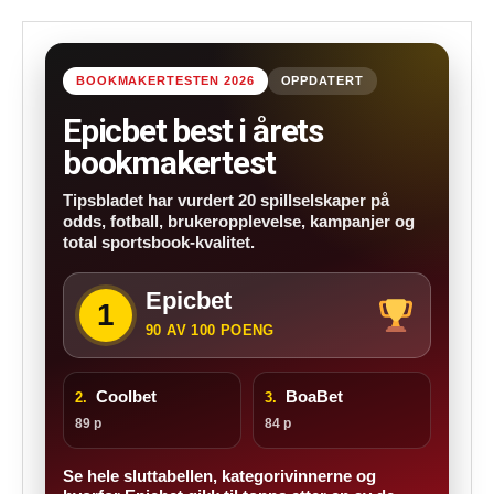
BOOKMAKERTESTEN 2026
OPPDATERT
Epicbet best i årets
bookmakertest
Tipsbladet har vurdert 20 spillselskaper på
odds, fotball, brukeropplevelse, kampanjer og
total sportsbook-kvalitet.
Epicbet
1
90 AV 100 POENG
Coolbet
BoaBet
2.
3.
89 p
84 p
Se hele sluttabellen, kategorivinnerne og