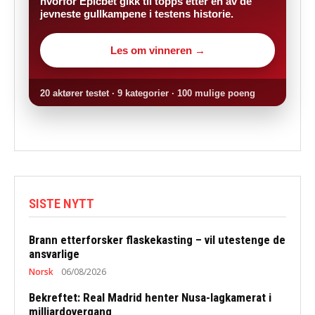
hvorfor Epicbet gikk til topps etter en av de
jevneste gullkampene i testens historie.
Les om vinneren →
20 aktører testet · 9 kategorier · 100 mulige poeng
SISTE NYTT
Brann etterforsker flaskekasting – vil utestenge de
ansvarlige
Norsk
06/08/2026
Bekreftet: Real Madrid henter Nusa-lagkamerat i
milliardovergang