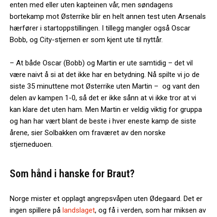
enten med eller uten kapteinen vår, men søndagens
bortekamp mot Østerrike blir en helt annen test uten Arsenals
hærfører i startoppstillingen. I tillegg mangler også Oscar
Bobb, og City-stjernen er som kjent ute til nyttår.
– At både Oscar (Bobb) og Martin er ute samtidig – det vil
være naivt å si at det ikke har en betydning. Nå spilte vi jo de
siste 35 minuttene mot Østerrike uten Martin – og vant den
delen av kampen 1-0, så det er ikke sånn at vi ikke tror at vi
kan klare det uten ham. Men Martin er veldig viktig for gruppa
og han har vært blant de beste i hver eneste kamp de siste
årene, sier Solbakken om fraværet av den norske
stjerneduoen.
Som hånd i hanske for Braut?
Norge mister et opplagt angrepsvåpen uten Ødegaard. Det er
ingen spillere på
landslaget
, og få i verden, som har miksen av