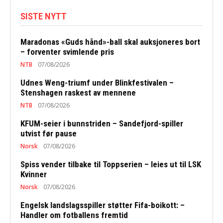
SISTE NYTT
Maradonas «Guds hånd»-ball skal auksjoneres bort
– forventer svimlende pris
NTB
07/08/2026
Udnes Weng-triumf under Blinkfestivalen –
Stenshagen raskest av mennene
NTB
07/08/2026
KFUM-seier i bunnstriden – Sandefjord-spiller
utvist før pause
Norsk
07/08/2026
Spiss vender tilbake til Toppserien – leies ut til LSK
Kvinner
Norsk
07/08/2026
Engelsk landslagsspiller støtter Fifa-boikott: –
Handler om fotballens fremtid