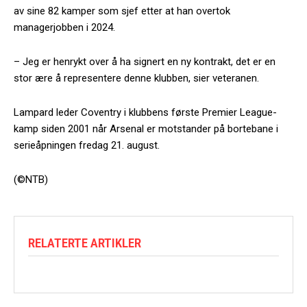
av sine 82 kamper som sjef etter at han overtok
managerjobben i 2024.
– Jeg er henrykt over å ha signert en ny kontrakt, det er en
stor ære å representere denne klubben, sier veteranen.
Lampard leder Coventry i klubbens første Premier League-
kamp siden 2001 når Arsenal er motstander på bortebane i
serieåpningen fredag ​​21. august.
(©NTB)
RELATERTE ARTIKLER