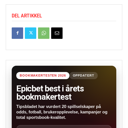
DEL ARTIKKEL
BOOKMAKERTESTEN 2026
OPPDATERT
Epicbet best i årets
bookmakertest
Tipsbladet har vurdert 20 spillselskaper på
odds, fotball, brukeropplevelse, kampanjer og
total sportsbook-kvalitet.