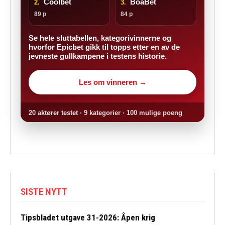
Coolbet
BoaBet
2.
3.
89 p
84 p
Se hele sluttabellen, kategorivinnerne og
hvorfor Epicbet gikk til topps etter en av de
jevneste gullkampene i testens historie.
Les om vinneren →
20 aktører testet · 9 kategorier · 100 mulige poeng
SISTE NYTT
Tipsbladet utgave 31-2026: Åpen krig