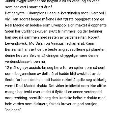
Júnior avgjør kamper har begynt å bli en vane, og en vane
som har vart i snart ett år nå.
Det begynte i Champions League-kvartfinalen mot Liverpool i
vår. Han scoret begge målene i det første oppgjøret som ga
Real Madrid en ledelse som Liverpool aldri maktet å opphente.
Siden har utviklingskurven skutt til himmels, og der befinner
han seg nå sammen med resten av verdenseliten. Robert
Lewandowski, Mo Salah og Vinícius’ lagkamerat, Karim
Benzema, har vært de tre beste angrepsspillerne på planeten
denne høsten. Selv er 21-åringen uhyggelige nære denne
verdensklasse-trioen nå.
12 mål og syv assists lar seg høre for en spiller som så sent
som i begynnelsen av dette året hadde blitt avskiltet av de
fleste før han i det hele tatt hadde rukket å spille seg skikkelig
varm i Real Madrid-drakta. Det virker imidlertid som ikke altfor
mange har tenkt over at det å flytte til en annen verdensdel
som tenåring, samt ikle seg den ikoniske helhvite drakta med
hele verden som tilskuere, faktisk krever en god porsjon
“cojones”.