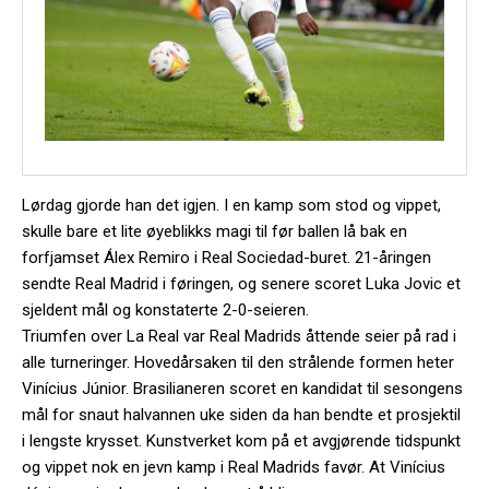
Lørdag gjorde han det igjen. I en kamp som stod og vippet,
skulle bare et lite øyeblikks magi til før ballen lå bak en
forfjamset Álex Remiro i Real Sociedad-buret. 21-åringen
sendte Real Madrid i føringen, og senere scoret Luka Jovic et
sjeldent mål og konstaterte 2-0-seieren.
Triumfen over La Real var Real Madrids åttende seier på rad i
alle turneringer. Hovedårsaken til den strålende formen heter
Vinícius Júnior. Brasilianeren scoret en kandidat til sesongens
mål for snaut halvannen uke siden da han bendte et prosjektil
i lengste krysset. Kunstverket kom på et avgjørende tidspunkt
og vippet nok en jevn kamp i Real Madrids favør. At Vinícius