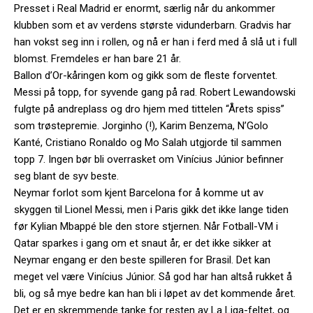
Presset i Real Madrid er enormt, særlig når du ankommer
klubben som et av verdens største vidunderbarn. Gradvis har
han vokst seg inn i rollen, og nå er han i ferd med å slå ut i full
blomst. Fremdeles er han bare 21 år.
Ballon d’Or-kåringen kom og gikk som de fleste forventet.
Messi på topp, for syvende gang på rad. Robert Lewandowski
fulgte på andreplass og dro hjem med tittelen “Årets spiss”
som trøstepremie. Jorginho (!), Karim Benzema, N’Golo
Kanté, Cristiano Ronaldo og Mo Salah utgjorde til sammen
topp 7. Ingen bør bli overrasket om Vinícius Júnior befinner
seg blant de syv beste.
Neymar forlot som kjent Barcelona for å komme ut av
skyggen til Lionel Messi, men i Paris gikk det ikke lange tiden
før Kylian Mbappé ble den store stjernen. Når Fotball-VM i
Qatar sparkes i gang om et snaut år, er det ikke sikker at
Neymar engang er den beste spilleren for Brasil. Det kan
meget vel være Vinícius Júnior. Så god har han altså rukket å
bli, og så mye bedre kan han bli i løpet av det kommende året.
Det er en skremmende tanke for resten av La Liga-feltet, og