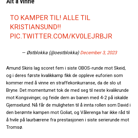
Alt å vinne
TO KAMPER TIL! ALLE TIL
KRISTIANSUND!!
PIC.TWITTER.COM/KV0LEJRBJR
— Østblokka (@oestblokka)
December 3, 2023
Amund Skiris lag scoret fem i siste OBOS-runde mot Skeid,
og i deres første kvalikkamp fikk de oppleve euforien som
kommer med å vinne en straffekonkurranse, da de slo ut
Bryne. Det momentumet tok de med seg til neste kvalikrunde
mot Kongsvinger, og feide dem av banen med 4-2 på iskalde
Gjemselund. Nå får de muligheten til å innta rollen som David i
den berømte kampen mot Goliat, og Vålerenga har ikke råd til
å hvile på laurbærene fra prestasjonen i siste serierunde mot
Tromsø.