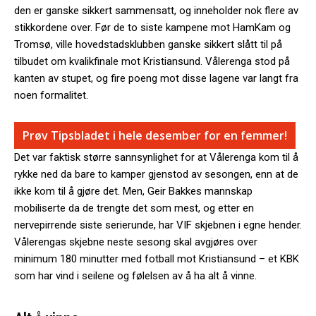
den er ganske sikkert sammensatt, og inneholder nok flere av
stikkordene over. Før de to siste kampene mot HamKam og
Tromsø, ville hovedstadsklubben ganske sikkert slått til på
tilbudet om kvalikfinale mot Kristiansund. Vålerenga stod på
kanten av stupet, og fire poeng mot disse lagene var langt fra
noen formalitet.
Prøv Tipsbladet i hele desember for en femmer!
Det var faktisk større sannsynlighet for at Vålerenga kom til å
rykke ned da bare to kamper gjenstod av sesongen, enn at de
ikke kom til å gjøre det. Men, Geir Bakkes mannskap
mobiliserte da de trengte det som mest, og etter en
nervepirrende siste serierunde, har VIF skjebnen i egne hender.
Vålerengas skjebne neste sesong skal avgjøres over
minimum 180 minutter med fotball mot Kristiansund – et KBK
som har vind i seilene og følelsen av å ha alt å vinne.