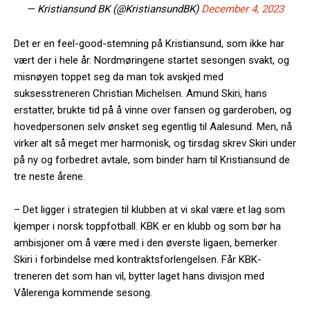
— Kristiansund BK (@KristiansundBK)
December 4, 2023
Det er en feel-good-stemning på Kristiansund, som ikke har
vært der i hele år. Nordmøringene startet sesongen svakt, og
misnøyen toppet seg da man tok avskjed med
suksesstreneren Christian Michelsen. Amund Skiri, hans
erstatter, brukte tid på å vinne over fansen og garderoben, og
hovedpersonen selv ønsket seg egentlig til Aalesund. Men, nå
virker alt så meget mer harmonisk, og tirsdag skrev Skiri under
på ny og forbedret avtale, som binder ham til Kristiansund de
tre neste årene.
– Det ligger i strategien til klubben at vi skal være et lag som
kjemper i norsk toppfotball. KBK er en klubb og som bør ha
ambisjoner om å være med i den øverste ligaen, bemerker
Skiri i forbindelse med kontraktsforlengelsen. Får KBK-
treneren det som han vil, bytter laget hans divisjon med
Vålerenga kommende sesong.