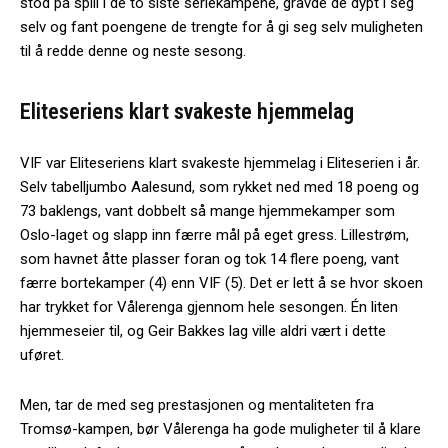
stod på spill i de to siste seriekampene, gravde de dypt i seg
selv og fant poengene de trengte for å gi seg selv muligheten
til å redde denne og neste sesong.
Eliteseriens klart svakeste hjemmelag
VIF var Eliteseriens klart svakeste hjemmelag i Eliteserien i år.
Selv tabelljumbo Aalesund, som rykket ned med 18 poeng og
73 baklengs, vant dobbelt så mange hjemmekamper som
Oslo-laget og slapp inn færre mål på eget gress. Lillestrøm,
som havnet åtte plasser foran og tok 14 flere poeng, vant
færre bortekamper (4) enn VIF (5). Det er lett å se hvor skoen
har trykket for Vålerenga gjennom hele sesongen. Én liten
hjemmeseier til, og Geir Bakkes lag ville aldri vært i dette
uføret.
Men, tar de med seg prestasjonen og mentaliteten fra
Tromsø-kampen, bør Vålerenga ha gode muligheter til å klare