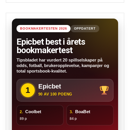
BOOKMAKERTESTEN 2026
OPPDATERT
Epicbet best i årets
bookmakertest
Tipsbladet har vurdert 20 spillselskaper på
odds, fotball, brukeropplevelse, kampanjer og
total sportsbook-kvalitet.
Epicbet
1
90 AV 100 POENG
Coolbet
BoaBet
2.
3.
89 p
84 p