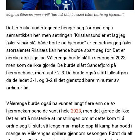
Magnus Riisnæs mener VIF “bør slå Kristiansund både borte og hjemme”.
Det er mulig undertegnede henger seg for mye opp i
semantikken her, men setningen “Kristiansund er et lag jeg
føler vi bør slå, både borte og hjemme” er en setning jeg føler
stortalentet Riisnæs kan hende burde spart seg for. Det er
nemlig atskillige lag Vålerenga burde slått i sesongen 2023,
men som de ikke gjorde. De burde slått Sandefjord på
hjemmebane, men tapte 2-3. De burde også slått Lillestrøm
da de ledet 3-1, og 3-2 til det gjenstod bare minutter av
ordinær tid.
Vålerenga burde også ha vunnet langt flere enn de
to
hjemmekampene de vant i hele
2023
, men det gjorde de ikke.
Det er lett å mistenke at innstillingen om at dette kom til å
ordne seg til slutt så lenge man møtte opp til kamp har bodd i
mange av Vålerengas spillere gjennom sesongen. Først da alt