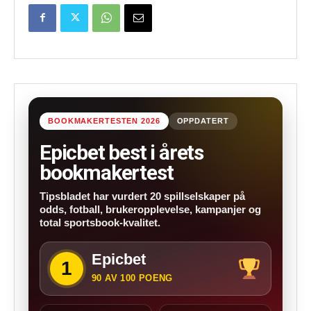
BOOKMAKERTESTEN 2026
OPPDATERT
Epicbet best i årets
bookmakertest
Tipsbladet har vurdert 20 spillselskaper på
odds, fotball, brukeropplevelse, kampanjer og
total sportsbook-kvalitet.
Epicbet
1
90 AV 100 POENG