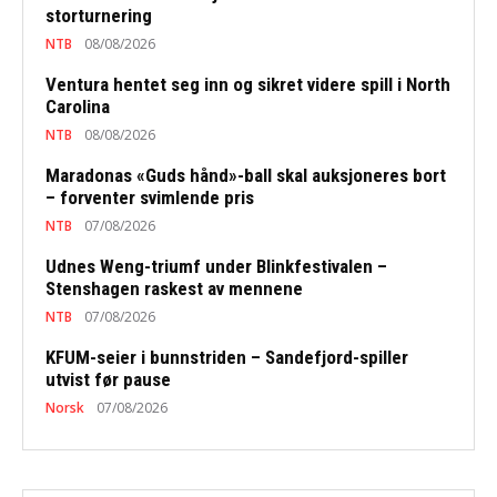
storturnering
NTB
08/08/2026
Ventura hentet seg inn og sikret videre spill i North
Carolina
NTB
08/08/2026
Maradonas «Guds hånd»-ball skal auksjoneres bort
– forventer svimlende pris
NTB
07/08/2026
Udnes Weng-triumf under Blinkfestivalen –
Stenshagen raskest av mennene
NTB
07/08/2026
KFUM-seier i bunnstriden – Sandefjord-spiller
utvist før pause
Norsk
07/08/2026