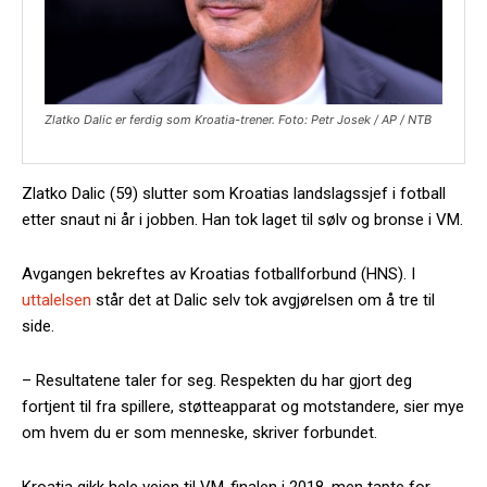
Zlatko Dalic er ferdig som Kroatia-trener. Foto: Petr Josek / AP / NTB
Zlatko Dalic (59) slutter som Kroatias landslagssjef i fotball
etter snaut ni år i jobben. Han tok laget til sølv og bronse i VM.
Avgangen bekreftes av Kroatias fotballforbund (HNS). I
uttalelsen
står det at Dalic selv tok avgjørelsen om å tre til
side.
– Resultatene taler for seg. Respekten du har gjort deg
fortjent til fra spillere, støtteapparat og motstandere, sier mye
om hvem du er som menneske, skriver forbundet.
Kroatia gikk hele veien til VM-finalen i 2018, men tapte for