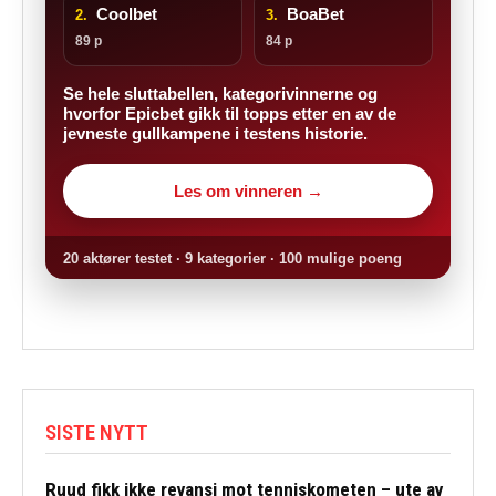
Coolbet
BoaBet
2.
3.
89 p
84 p
Se hele sluttabellen, kategorivinnerne og
hvorfor Epicbet gikk til topps etter en av de
jevneste gullkampene i testens historie.
Les om vinneren →
20 aktører testet · 9 kategorier · 100 mulige poeng
SISTE NYTT
Ruud fikk ikke revansj mot tenniskometen – ute av