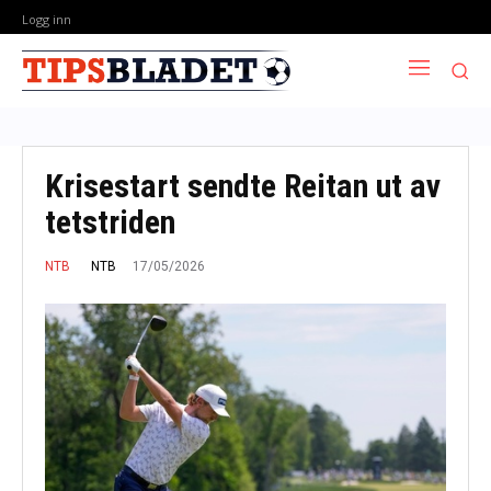
Logg inn
Krisestart sendte Reitan ut av
tetstriden
17/05/2026
NTB
NTB