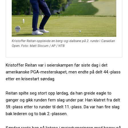
Kristoffer Reitan opplevde en berg-og-dalbane på 2. runde i Canadian
Open. Foto: Matt Slocum / AP / NTB
Kristoffer Reitan var i seierskampen før siste dag i det
amerikanske PGA-mesterskapet, men endte på delt 44.-plass
etter en krisestart søndag.
Reitan spilte seg stort opp lørdag, da han greide eagle to
ganger og gikk runden fem slag under par. Han klatret fra delt
59.-plass etter to runder til delt 11.-plass. Da var han fire slag
bak lederen og to bak 2.-plassen.
Søndag raste han på listene i majorturneringen med bogey på