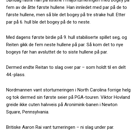
fem av de åtte første hullene. Han innledet med par på de to
første hullene, men så ble det bogey på tre strake hull. Etter
par på 6. hull ble det bogey på de to neste.
Med dagens første birdie på 9. hull stabiliserte spillet seg, og
Reiten gikk de fem neste hullene på par. Så kom det to nye
bogeys før han avsluttet de to siste hullene på par.
Dermed endte Reitan to slag over par – som holdt til en delt
44.-plass.
Nordmannen vant storturneringen i North Carolina forrige helg
og tok dermed sin første seier på PGA-touren. Viktor Hovland
greide ikke cuten halvveis på Aronimink-banen i Newton
Square, Pennsylvania.
Britiske Aaron Rai vant turneringen – ni slag under par.