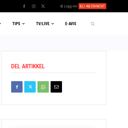
Logg inn
BLI ABONNENT
TIPS
TV/LIVE
E-AVIS
DEL ARTIKKEL