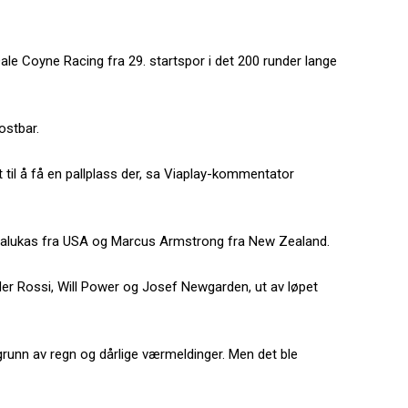
ale Coyne Racing fra 29. startspor i det 200 runder lange
ostbar.
 til å få en pallplass der, sa Viaplay-kommentator
 Malukas fra USA og Marcus Armstrong fra New Zealand.
der Rossi, Will Power og Josef Newgarden, ut av løpet
grunn av regn og dårlige værmeldinger. Men det ble