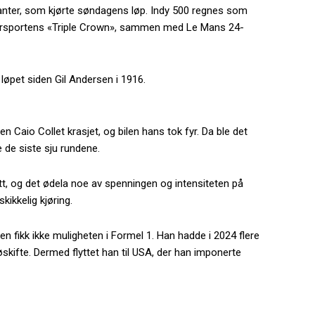
utanter, som kjørte søndagens løp. Indy 500 regnes som
torsportens «Triple Crown», sammen med Le Mans 24-
øpet siden Gil Andersen i 1916.
en Caio Collet krasjet, og bilen hans tok fyr. Da ble det
e de siste sju rundene.
lutt, og det ødela noe av spenningen og intensiteten på
ikkelig kjøring.
n fikk ikke muligheten i Formel 1. Han hadde i 2024 flere
øskifte. Dermed flyttet han til USA, der han imponerte