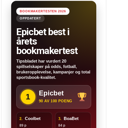
BOOKMAKERTESTEN 2026
OPPDATERT
Epicbet best i
årets
bookmakertest
Tipsbladet har vurdert 20
spillselskaper på odds, fotball,
brukeropplevelse, kampanjer og total
sportsbook-kvalitet.
Epicbet
1
90 AV 100 POENG
Coolbet
BoaBet
2.
3.
89 p
84 p