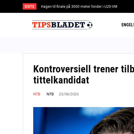
SISTE
Hagen til finale på 3000 meter hinder i U20-VM
Schjelderup med mål og assist i Benfica-seier
ENGEL
Kontroversiell trener til
tittelkandidat
NTB
NTB
23/06/2026