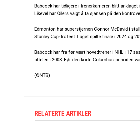
Babcock har tidligere i trenerkarrieren blitt anklage
Likevel har Oilers valgt å ta sjansen på den kontrove
Edmonton har superstjernen Connor McDavid i stallen
Stanley Cup-trofeet. Laget spilte finale i 2024 og 2
Babcock har fra før vært hovedtrener i NHL i 17 ses
tittelen i 2008. Før den korte Columbus-perioden var
(©NTB)
RELATERTE ARTIKLER