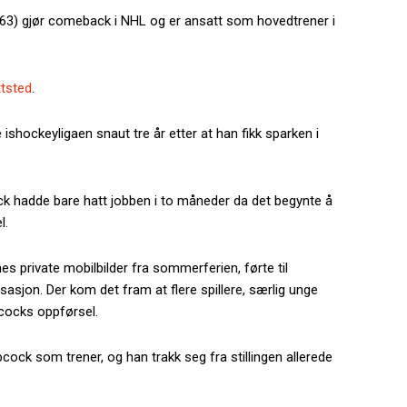
63) gjør comeback i NHL og er ansatt som hovedtrener i
ttsted
.
ishockeyligaen snaut tre år etter at han fikk sparken i
ck hadde bare hatt jobben i to måneder da det begynte å
l.
s private mobilbilder fra sommerferien, førte til
sasjon. Der kom det fram at flere spillere, særlig unge
cocks oppførsel.
ock som trener, og han trakk seg fra stillingen allerede