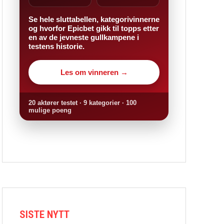
Se hele sluttabellen, kategorivinnerne
og hvorfor Epicbet gikk til topps etter
en av de jevneste gullkampene i
testens historie.
Les om vinneren →
20 aktører testet · 9 kategorier · 100
mulige poeng
SISTE NYTT