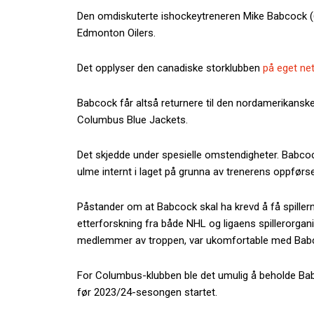
Den omdiskuterte ishockeytreneren Mike Babcock (
Edmonton Oilers.
Det opplyser den canadiske storklubben
på eget ne
Babcock får altså returnere til den nordamerikanske 
Columbus Blue Jackets.
Det skjedde under spesielle omstendigheter. Babco
ulme internt i laget på grunna av trenerens oppførse
Påstander om at Babcock skal ha krevd å få spillerne
etterforskning fra både NHL og ligaens spillerorgani
medlemmer av troppen, var ukomfortable med Bab
For Columbus-klubben ble det umulig å beholde Babc
før 2023/24-sesongen startet.