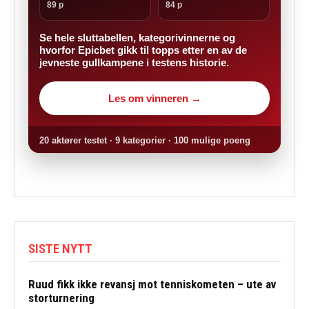
89 p
84 p
Se hele sluttabellen, kategorivinnerne og
hvorfor Epicbet gikk til topps etter en av de
jevneste gullkampene i testens historie.
Les om vinneren →
20 aktører testet · 9 kategorier · 100 mulige poeng
SISTE NYTT
Ruud fikk ikke revansj mot tenniskometen – ute av
storturnering