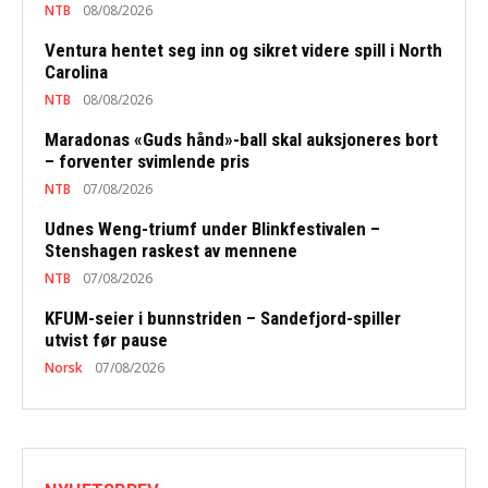
NTB
08/08/2026
Ventura hentet seg inn og sikret videre spill i North
Carolina
NTB
08/08/2026
Maradonas «Guds hånd»-ball skal auksjoneres bort
– forventer svimlende pris
NTB
07/08/2026
Udnes Weng-triumf under Blinkfestivalen –
Stenshagen raskest av mennene
NTB
07/08/2026
KFUM-seier i bunnstriden – Sandefjord-spiller
utvist før pause
Norsk
07/08/2026