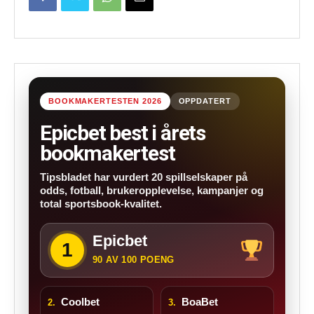
BOOKMAKERTESTEN 2026
OPPDATERT
Epicbet best i årets
bookmakertest
Tipsbladet har vurdert 20 spillselskaper på
odds, fotball, brukeropplevelse, kampanjer og
total sportsbook-kvalitet.
Epicbet
1
90 AV 100 POENG
Coolbet
BoaBet
2.
3.