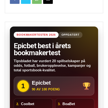
BOOKMAKERTESTEN 2026
OPPDATERT
Epicbet best i årets
bookmakertest
Tipsbladet har vurdert 20 spillselskaper på
odds, fotball, brukeropplevelse, kampanjer og
total sportsbook-kvalitet.
Epicbet
1
90 AV 100 POENG
Coolbet
BoaBet
2.
3.