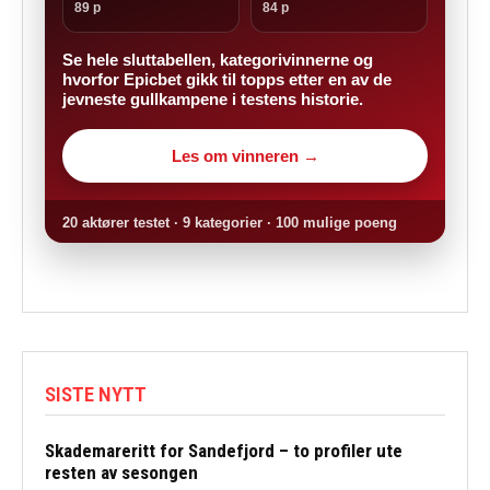
89 p
84 p
Se hele sluttabellen, kategorivinnerne og
hvorfor Epicbet gikk til topps etter en av de
jevneste gullkampene i testens historie.
Les om vinneren →
20 aktører testet · 9 kategorier · 100 mulige poeng
SISTE NYTT
Skademareritt for Sandefjord – to profiler ute
resten av sesongen