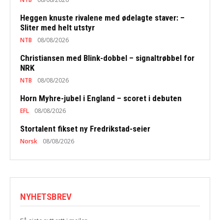
Heggen knuste rivalene med ødelagte staver: –
Sliter med helt utstyr
NTB
08/08/2026
Christiansen med Blink-dobbel – signaltrøbbel for
NRK
NTB
08/08/2026
Horn Myhre-jubel i England – scoret i debuten
EFL
08/08/2026
Stortalent fikset ny Fredrikstad-seier
Norsk
08/08/2026
NYHETSBREV