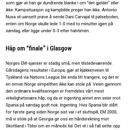
som gjør at han gir dundrende blanke i om “det gjelder” eller
ikke. Kampsituasjon og kampbilde preger han ikke. Antonio
Nusa vil uansett prøve å sende Dani Carvajal til pølseboden,
enten om Norge skulle lede 1-0 med to minutter igjen på
søndag, eller ligge under 0-3 etter halvtimen.
Håp om “finale” i Glasgow
Norges EM-sjanser er stadig små, men tilstedeværende.
Gårsdagens resultater i Europa, gjør at kjøkkenveien til
Tyskland via Nations League ble enda litt trangere, og det er
en omvei Norge simpelthen ikke kan stole på. Veien gjennom
den ordinære kvalifiseringen er fremdeles vårt mest
virkelighetsnære håp, og da er ingenting annet enn seier mot
Spania på søndag godt nok. Ingenting. Hvis Spania blir slått
for første gang siden Norge sist var i et sluttspill, EM 2000,
må vi stole på at Georgia gir oss en håndsrekning mot
Skottland i Tblisi om en måneds tid. Det vil i så fall sette opp