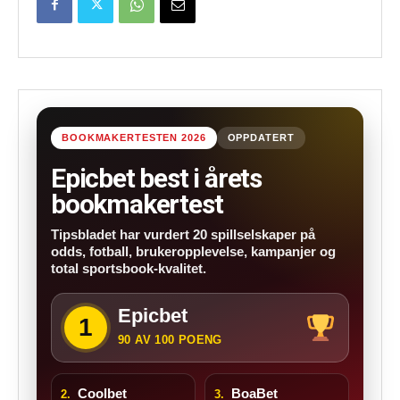
BOOKMAKERTESTEN 2026
OPPDATERT
Epicbet best i årets
bookmakertest
Tipsbladet har vurdert 20 spillselskaper på
odds, fotball, brukeropplevelse, kampanjer og
total sportsbook-kvalitet.
Epicbet
1
90 AV 100 POENG
Coolbet
BoaBet
2.
3.