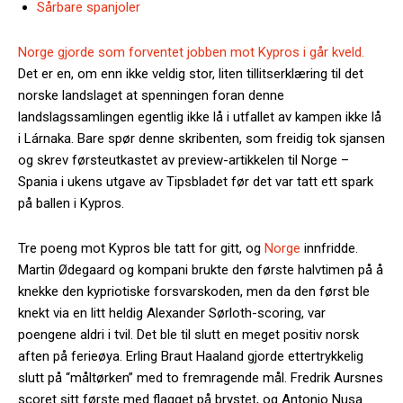
Sårbare spanjoler
Norge gjorde som forventet jobben mot Kypros i går kveld.
Det er en, om enn ikke veldig stor, liten tillitserklæring til det
norske landslaget at spenningen foran denne
landslagssamlingen egentlig ikke lå i utfallet av kampen ikke lå
i Lárnaka. Bare spør denne skribenten, som freidig tok sjansen
og skrev førsteutkastet av preview-artikkelen til Norge –
Spania i ukens utgave av Tipsbladet før det var tatt ett spark
på ballen i Kypros.
Tre poeng mot Kypros ble tatt for gitt, og
Norge
innfridde.
Martin Ødegaard og kompani brukte den første halvtimen på å
knekke den kypriotiske forsvarskoden, men da den først ble
knekt via en litt heldig Alexander Sørloth-scoring, var
poengene aldri i tvil. Det ble til slutt en meget positiv norsk
aften på ferieøya. Erling Braut Haaland gjorde ettertrykkelig
slutt på “måltørken” med to fremragende mål. Fredrik Aursnes
scoret sitt første med flagget på brystet, og Antonio Nusa