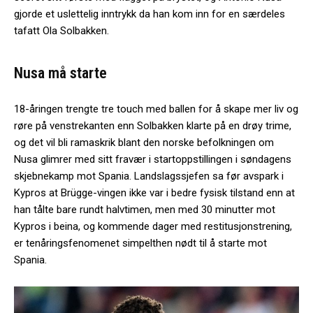
gjorde et uslettelig inntrykk da han kom inn for en særdeles
tafatt Ola Solbakken.
Nusa må starte
18-åringen trengte tre touch med ballen for å skape mer liv og
røre på venstrekanten enn Solbakken klarte på en drøy trime,
og det vil bli ramaskrik blant den norske befolkningen om
Nusa glimrer med sitt fravær i startoppstillingen i søndagens
skjebnekamp mot Spania. Landslagssjefen sa før avspark i
Kypros at Brügge-vingen ikke var i bedre fysisk tilstand enn at
han tålte bare rundt halvtimen, men med 30 minutter mot
Kypros i beina, og kommende dager med restitusjonstrening,
er tenåringsfenomenet simpelthen nødt til å starte mot
Spania.