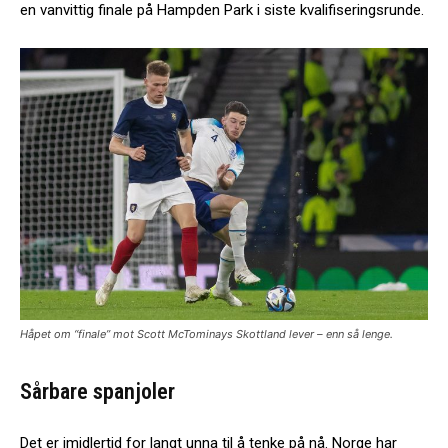
en vanvittig finale på Hampden Park i siste kvalifiseringsrunde.
Håpet om “finale” mot Scott McTominays Skottland lever – enn så lenge.
Sårbare spanjoler
Det er imidlertid for langt unna til å tenke på nå. Norge har