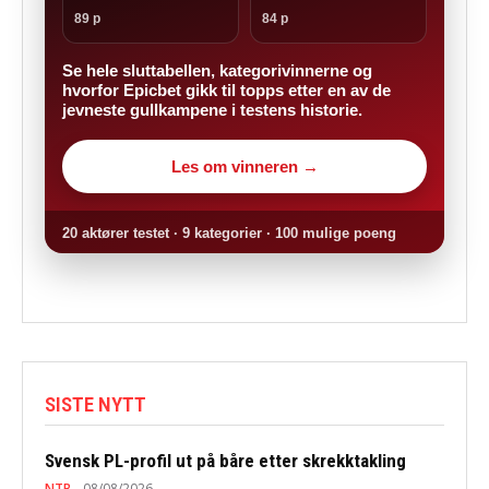
89 p
84 p
Se hele sluttabellen, kategorivinnerne og
hvorfor Epicbet gikk til topps etter en av de
jevneste gullkampene i testens historie.
Les om vinneren →
20 aktører testet · 9 kategorier · 100 mulige poeng
SISTE NYTT
Svensk PL-profil ut på båre etter skrekktakling
NTB
08/08/2026