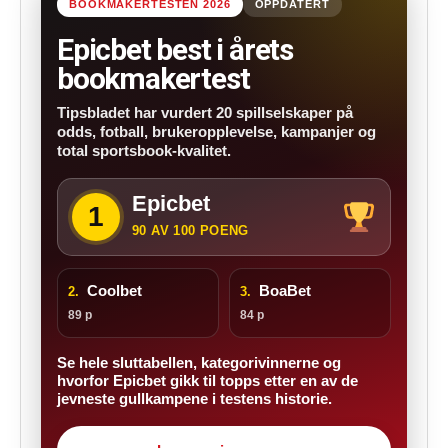
BOOKMAKERTESTEN 2026
OPPDATERT
Epicbet best i årets
bookmakertest
Tipsbladet har vurdert 20 spillselskaper på
odds, fotball, brukeropplevelse, kampanjer og
total sportsbook-kvalitet.
Epicbet
1
90 AV 100 POENG
Coolbet
BoaBet
2.
3.
89 p
84 p
Se hele sluttabellen, kategorivinnerne og
hvorfor Epicbet gikk til topps etter en av de
jevneste gullkampene i testens historie.