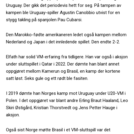
Uruguay. Der gikk det periodevis hett for seg. På tampen av
kampen ble Uruguay-spiller Agustin Canobbio utvist for en
stygg takling på spanjolen Pau Cubarsi.
Den Marokko-fødte amerikaneren ledet også kampen mellom
Nederland og Japan i det innledende spillet. Den endte 2-2.
Elfath har solid VM-erfaring fra tidligere. Han var også i aksjon
under sluttspillet i Qatar i 2022. Der dømte han blant annet
oppgjøret mellom Kamerun og Brasil, en kamp der kortene
satt løst. Seks gule og ett rødt ble fasiten.
I 2019 dømte han Norges kamp mot Uruguay under U20-VM i
Polen. I det oppgjøret var blant andre Erling Braut Haaland, Leo
Skiri Østigård, Kristian Thorstvedt og Jens Petter Hauge i
aksjon.
Også sist Norge møtte Brasil i et VM-sluttspill var det