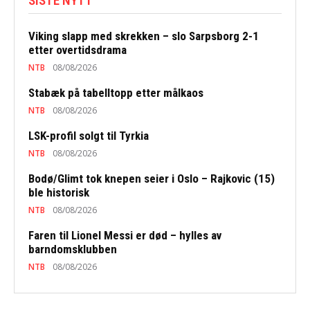
SISTE NYTT
Viking slapp med skrekken – slo Sarpsborg 2-1
etter overtidsdrama
NTB
08/08/2026
Stabæk på tabelltopp etter målkaos
NTB
08/08/2026
LSK-profil solgt til Tyrkia
NTB
08/08/2026
Bodø/Glimt tok knepen seier i Oslo – Rajkovic (15)
ble historisk
NTB
08/08/2026
Faren til Lionel Messi er død – hylles av
barndomsklubben
NTB
08/08/2026