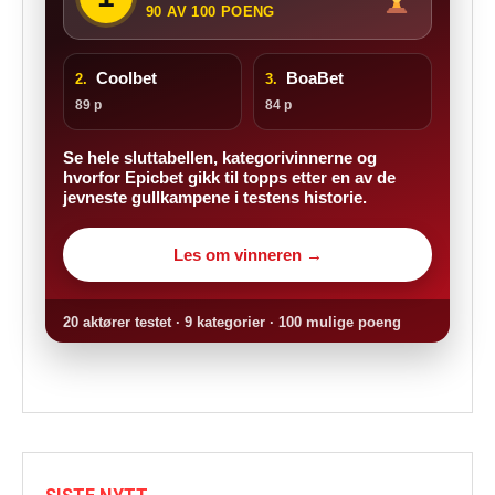
90 AV 100 POENG
Coolbet
BoaBet
2.
3.
89 p
84 p
Se hele sluttabellen, kategorivinnerne og
hvorfor Epicbet gikk til topps etter en av de
jevneste gullkampene i testens historie.
Les om vinneren →
20 aktører testet · 9 kategorier · 100 mulige poeng