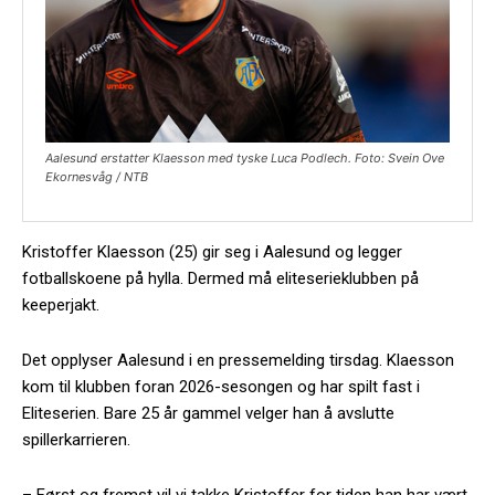
Aalesund erstatter Klaesson med tyske Luca Podlech. Foto: Svein Ove
Ekornesvåg / NTB
Kristoffer Klaesson (25) gir seg i Aalesund og legger
fotballskoene på hylla. Dermed må eliteserieklubben på
keeperjakt.
Det opplyser Aalesund i en pressemelding tirsdag. Klaesson
kom til klubben foran 2026-sesongen og har spilt fast i
Eliteserien. Bare 25 år gammel velger han å avslutte
spillerkarrieren.
– Først og fremst vil vi takke Kristoffer for tiden han har vært