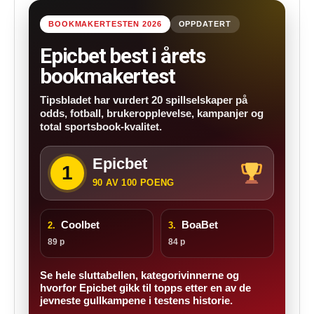
BOOKMAKERTESTEN 2026
OPPDATERT
Epicbet best i årets
bookmakertest
Tipsbladet har vurdert 20 spillselskaper på
odds, fotball, brukeropplevelse, kampanjer og
total sportsbook-kvalitet.
Epicbet
1
90 AV 100 POENG
Coolbet
BoaBet
2.
3.
89 p
84 p
Se hele sluttabellen, kategorivinnerne og
hvorfor Epicbet gikk til topps etter en av de
jevneste gullkampene i testens historie.