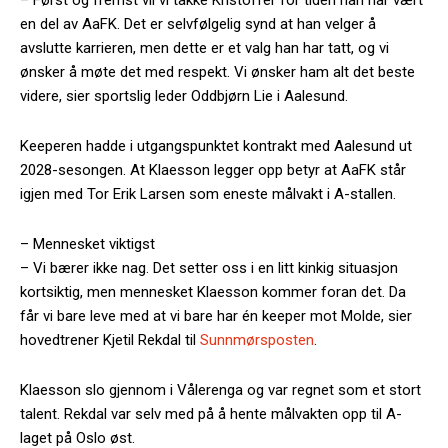
en del av AaFK. Det er selvfølgelig synd at han velger å
avslutte karrieren, men dette er et valg han har tatt, og vi
ønsker å møte det med respekt. Vi ønsker ham alt det beste
videre, sier sportslig leder Oddbjørn Lie i Aalesund.
Keeperen hadde i utgangspunktet kontrakt med Aalesund ut
2028-sesongen. At Klaesson legger opp betyr at AaFK står
igjen med Tor Erik Larsen som eneste målvakt i A-stallen.
– Mennesket viktigst
– Vi bærer ikke nag. Det setter oss i en litt kinkig situasjon
kortsiktig, men mennesket Klaesson kommer foran det. Da
får vi bare leve med at vi bare har én keeper mot Molde, sier
hovedtrener Kjetil Rekdal til
Sunnmørsposten
.
Klaesson slo gjennom i Vålerenga og var regnet som et stort
talent. Rekdal var selv med på å hente målvakten opp til A-
laget på Oslo øst.