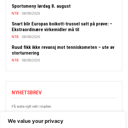
Sportsmeny lørdag 8. august
NTB
08/08/2026
Snart blir Europas boikott-trussel satt på prøve: –
Ekstraordinære virkemidler må til
NTB
08/08/2026
Ruud fikk ikke revansj mot tenniskometen – ute av
storturnering
NTB
08/08/2026
NYHETSBREV
Få siste nytt rett i mailen
BLI MED
We value your privacy