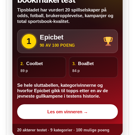
Tipsbladet har vurdert 20 spillselskaper på
odds, fotball, brukeropplevelse, kampanjer og
total sportsbook-kvalitet.
Epicbet
1
90 AV 100 POENG
Coolbet
BoaBet
2.
3.
89 p
84 p
Se hele sluttabellen, kategorivinnerne og
hvorfor Epicbet gikk til topps etter en av de
jevneste gullkampene i testens historie.
Les om vinneren →
20 aktører testet · 9 kategorier · 100 mulige poeng