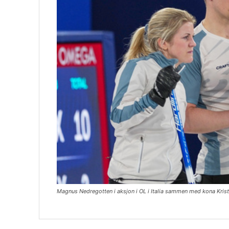
Magnus Nedregotten i aksjon i OL i Italia sammen med kona Krist