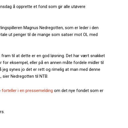
nsdag å opprette et fond som gir alle utøvere
lingspilleren Magnus Nedregotten, som er leder i den
etale ut penger til de mange som satser mot OL med
fram til at dette er en god løsning. Det har vært snakket
 for eksempel, eller på en annen måte fordele midler til
å jeg synes jo det er rett og rimelig at man med denne
 sier Nedregotten til NTB.
e
forteller i en pressemelding
om det nye fondet som er
rs.