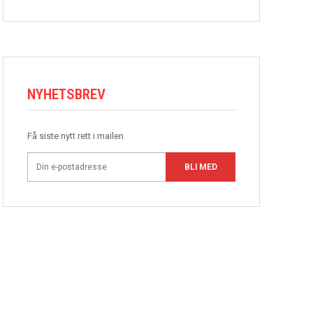
NYHETSBREV
Få siste nytt rett i mailen
BLI MED