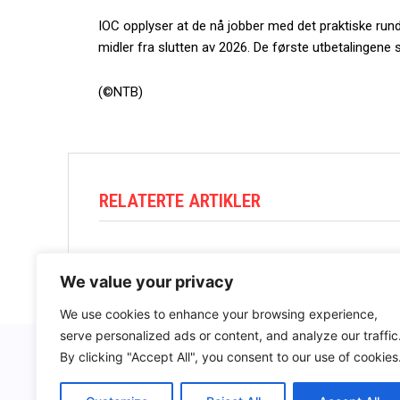
IOC opplyser at de nå jobber med det praktiske run
midler fra slutten av 2026. De første utbetalingene s
(©NTB)
RELATERTE ARTIKLER
We value your privacy
We use cookies to enhance your browsing experience,
serve personalized ads or content, and analyze our traffic
By clicking "Accept All", you consent to our use of cookies