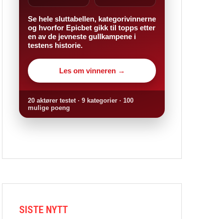
Se hele sluttabellen, kategorivinnerne
og hvorfor Epicbet gikk til topps etter
en av de jevneste gullkampene i
testens historie.
Les om vinneren →
20 aktører testet · 9 kategorier · 100
mulige poeng
SISTE NYTT