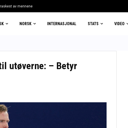
 raskest av mennene
før pause
SK
NORSK
INTERNASJONAL
STATS
VIDEO
til utøverne: – Betyr