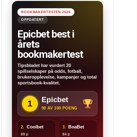
BOOKMAKERTESTEN 2026
OPPDATERT
Epicbet best i
årets
bookmakertest
Tipsbladet har vurdert 20
spillselskaper på odds, fotball,
brukeropplevelse, kampanjer og total
sportsbook-kvalitet.
Epicbet
1
90 AV 100 POENG
Coolbet
BoaBet
2.
3.
89 p
84 p