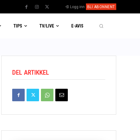
Logg inn
BLI ABONNENT
TIPS
TV/LIVE
E-AVIS
DEL ARTIKKEL