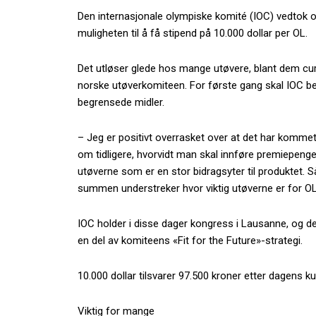
Den internasjonale olympiske komité (IOC) vedtok o
muligheten til å få stipend på 10.000 dollar per OL.
Det utløser glede hos mange utøvere, blant dem cur
norske utøverkomiteen. For første gang skal IOC b
begrensede midler.
– Jeg er positivt overrasket over at det har kommet 
om tidligere, hvorvidt man skal innføre premiepenger
utøverne som er en stor bidragsyter til produktet. S
summen understreker hvor viktig utøverne er for OL,
IOC holder i disse dager kongress i Lausanne, og d
en del av komiteens «Fit for the Future»-strategi.
10.000 dollar tilsvarer 97.500 kroner etter dagens ku
Viktig for mange