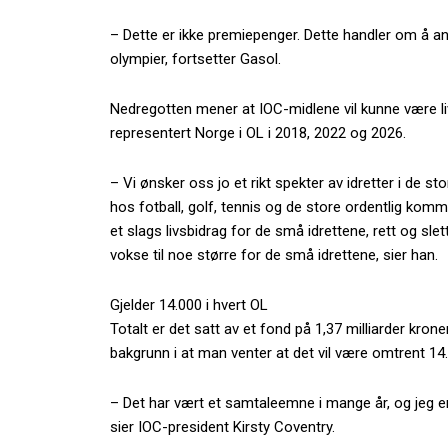
– Dette er ikke premiepenger. Dette handler om å an
olympier, fortsetter Gasol.
Nedregotten mener at IOC-midlene vil kunne være liv
representert Norge i OL i 2018, 2022 og 2026.
– Vi ønsker oss jo et rikt spekter av idretter i de 
hos fotball, golf, tennis og de store ordentlig komm
et slags livsbidrag for de små idrettene, rett og slet
vokse til noe større for de små idrettene, sier han.
Gjelder 14.000 i hvert OL
Totalt er det satt av et fond på 1,37 milliarder krone
bakgrunn i at man venter at det vil være omtrent 14
– Det har vært et samtaleemne i mange år, og jeg er e
sier IOC-president Kirsty Coventry.