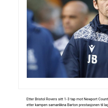
Etter Bristol Rovers sitt 1-3 tap mot Newport County
etter kampen samanlikna Barton prestasjonen til la