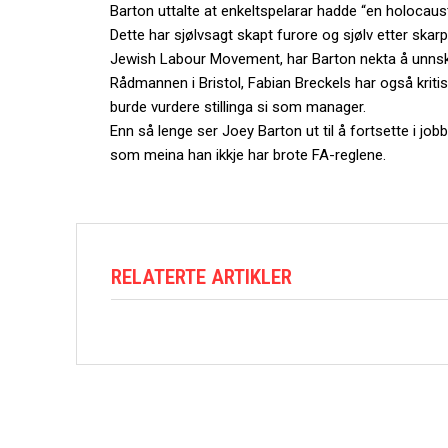
Barton uttalte at enkeltspelarar hadde “en holocaust
Dette har sjølvsagt skapt furore og sjølv etter skar
Jewish Labour Movement, har Barton nekta å unnsky
Rådmannen i Bristol, Fabian Breckels har også kritis
burde vurdere stillinga si som manager.
Enn så lenge ser Joey Barton ut til å fortsette i jo
som meina han ikkje har brote FA-reglene.
RELATERTE ARTIKLER