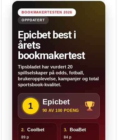
BOOKMAKERTESTEN 2026
OPPDATERT
Epicbet best i
årets
bookmakertest
Tipsbladet har vurdert 20
spillselskaper på odds, fotball,
brukeropplevelse, kampanjer og total
sportsbook-kvalitet.
Epicbet
1
90 AV 100 POENG
Coolbet
BoaBet
2.
3.
89 p
84 p