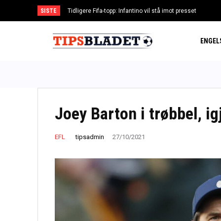
SISTE
Tidligere Fifa-topp: Infantino vil stå imot presset
Tromsø-juvelen solgt til Premier League: – Største u
ENGEL
Joey Barton i trøbbel, ig
tipsadmin
EFL
27/10/2021