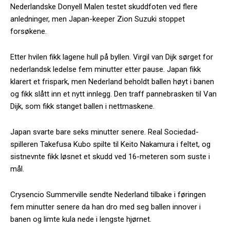
Nederlandske Donyell Malen testet skuddfoten ved flere
anledninger, men Japan-keeper Zion Suzuki stoppet
forsøkene.
Etter hvilen fikk lagene hull på byllen. Virgil van Dijk sørget for
nederlandsk ledelse fem minutter etter pause. Japan fikk
klarert et frispark, men Nederland beholdt ballen høyt i banen
og fikk slått inn et nytt innlegg. Den traff pannebrasken til Van
Dijk, som fikk stanget ballen i nettmaskene.
Japan svarte bare seks minutter senere. Real Sociedad-
spilleren Takefusa Kubo spilte til Keito Nakamura i feltet, og
sistnevnte fikk løsnet et skudd ved 16-meteren som suste i
mål.
Crysencio Summerville sendte Nederland tilbake i føringen
fem minutter senere da han dro med seg ballen innover i
banen og limte kula nede i lengste hjørnet.