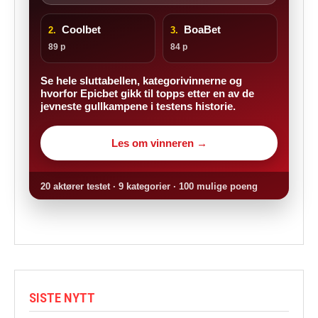
Coolbet
BoaBet
2.
3.
89 p
84 p
Se hele sluttabellen, kategorivinnerne og
hvorfor Epicbet gikk til topps etter en av de
jevneste gullkampene i testens historie.
Les om vinneren →
20 aktører testet · 9 kategorier · 100 mulige poeng
SISTE NYTT