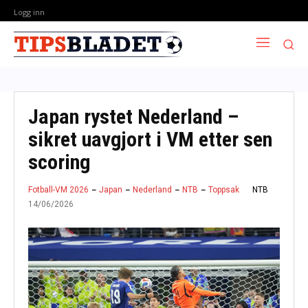
Logg inn
Japan rystet Nederland –
sikret uavgjort i VM etter sen
scoring
NTB
Fotball-VM 2026
Japan
Nederland
NTB
Toppsak
14/06/2026