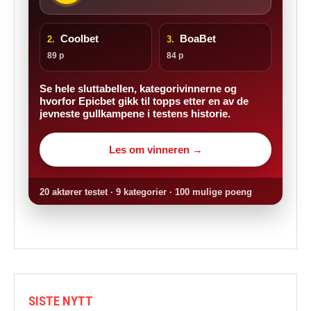
Coolbet
BoaBet
2.
3.
89 p
84 p
Se hele sluttabellen, kategorivinnerne og
hvorfor Epicbet gikk til topps etter en av de
jevneste gullkampene i testens historie.
Les om vinneren →
20 aktører testet · 9 kategorier · 100 mulige poeng
SISTE NYTT