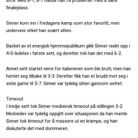
sifre. Med 6-1, 6-1 hadde han få problemer med å sikre
finaleplass.
Sinner kom inn i fredagens kamp som stor favoritt, men
underveis virket han svært sliten.
Backet av et energisk hjemmepublikum gikk Sinner raskt opp i
4-0-ledelse i første sett, og deretter tok han det med 6-2.
Annet sett startet verre for italieneren som ble brutt, men han
hentet seg tilbake til 3-3. Deretter fikk han et brudd mot seg i
siste game til 5-7. Sinner var tydelig sliten gjennom settet.
Timeout
I tredje sett tok Sinner medisinsk timeout på stillingen 3-2.
Medvedev var tydelig oppgitt over situasjonen da han mente
Sinner tok timeout for å massere ut en krampe, og han
diskuterte det med dommeren.