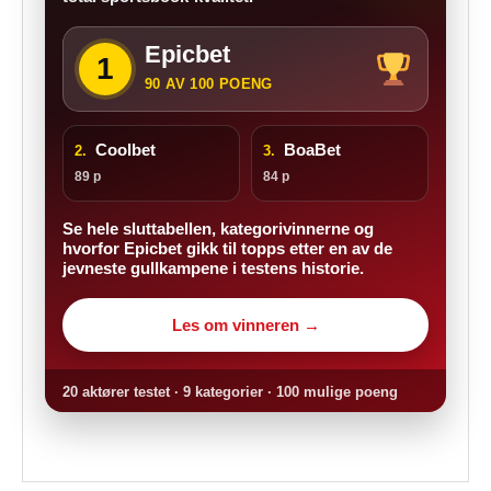
Epicbet
1
90 AV 100 POENG
Coolbet
BoaBet
2.
3.
89 p
84 p
Se hele sluttabellen, kategorivinnerne og
hvorfor Epicbet gikk til topps etter en av de
jevneste gullkampene i testens historie.
Les om vinneren →
20 aktører testet · 9 kategorier · 100 mulige poeng