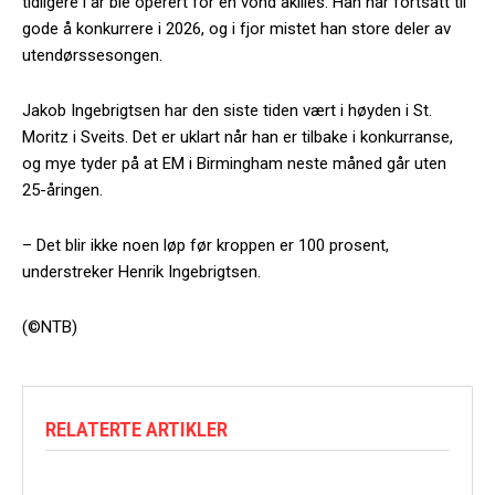
tidligere i år ble operert for en vond akilles. Han har fortsatt til
gode å konkurrere i 2026, og i fjor mistet han store deler av
utendørssesongen.
Jakob Ingebrigtsen har den siste tiden vært i høyden i St.
Moritz i Sveits. Det er uklart når han er tilbake i konkurranse,
og mye tyder på at EM i Birmingham neste måned går uten
25-åringen.
– Det blir ikke noen løp før kroppen er 100 prosent,
understreker Henrik Ingebrigtsen.
(©NTB)
RELATERTE ARTIKLER