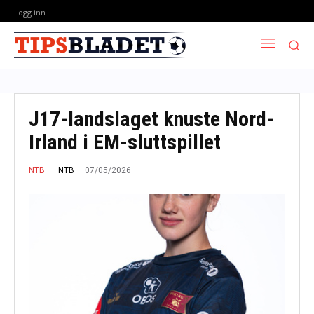
Logg inn
J17-landslaget knuste Nord-
Irland i EM-sluttspillet
07/05/2026
NTB
NTB