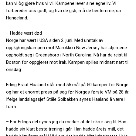
kan vi òg gjøre hvis vi vil. Kampene lever sine egne liv. Vi
forbereder oss godt, og hva de gjør, må de bestemme, sa
Hangeland.
– Hadde vært død
Norge har vært i USA siden 2. juni. Med unntak av
oppkjøringskampen mot Marokko i New Jersey har stjernene
oppholdt seg i Greensboro i North Carolina. Nå har de reist til
Boston for oppgjøret mot Irak. Kampen spilles midnatt natt til
onsdag.
Erling Braut Haaland står med 55 mål på 50 kamper for Norge
og har et enormt press på seg før Norges første VM på 28 år.
Ifølge landslagssjef Ståle Solbakken synes Haaland å være i
form.
– For Erlings del synes jeg du merker at det skrur seg til. Han
hadde sin klart beste trening i går. Han hadde årets mål, det