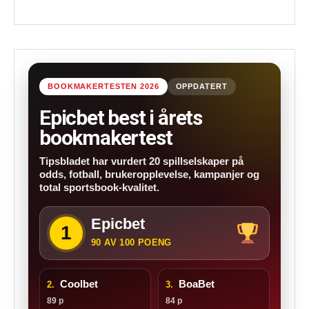
BOOKMAKERTESTEN 2026
OPPDATERT
Epicbet best i årets
bookmakertest
Tipsbladet har vurdert 20 spillselskaper på
odds, fotball, brukeropplevelse, kampanjer og
total sportsbook-kvalitet.
Epicbet
1
90 AV 100 POENG
Coolbet
BoaBet
2.
3.
89 p
84 p