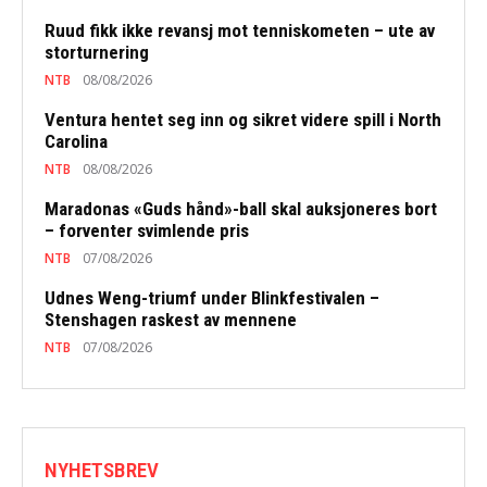
Ruud fikk ikke revansj mot tenniskometen – ute av
storturnering
NTB
08/08/2026
Ventura hentet seg inn og sikret videre spill i North
Carolina
NTB
08/08/2026
Maradonas «Guds hånd»-ball skal auksjoneres bort
– forventer svimlende pris
NTB
07/08/2026
Udnes Weng-triumf under Blinkfestivalen –
Stenshagen raskest av mennene
NTB
07/08/2026
NYHETSBREV