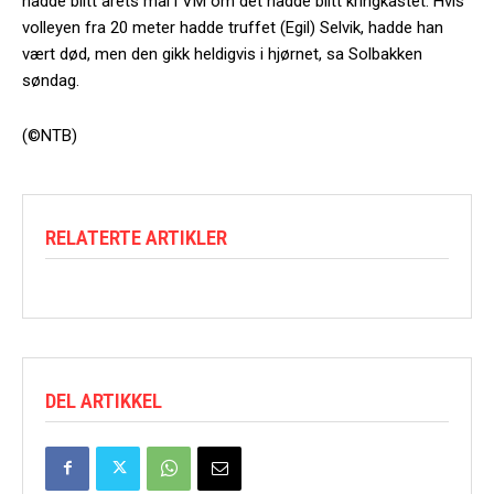
hadde blitt årets mål i VM om det hadde blitt kringkastet. Hvis
volleyen fra 20 meter hadde truffet (Egil) Selvik, hadde han
vært død, men den gikk heldigvis i hjørnet, sa Solbakken
søndag.
(©NTB)
RELATERTE ARTIKLER
DEL ARTIKKEL