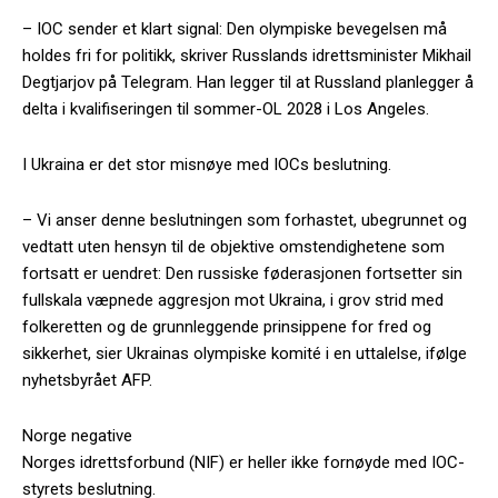
– IOC sender et klart signal: Den olympiske bevegelsen må
holdes fri for politikk, skriver Russlands idrettsminister Mikhail
Degtjarjov på Telegram. Han legger til at Russland planlegger å
delta i kvalifiseringen til sommer-OL 2028 i Los Angeles.
I Ukraina er det stor misnøye med IOCs beslutning.
– Vi anser denne beslutningen som forhastet, ubegrunnet og
vedtatt uten hensyn til de objektive omstendighetene som
fortsatt er uendret: Den russiske føderasjonen fortsetter sin
fullskala væpnede aggresjon mot Ukraina, i grov strid med
folkeretten og de grunnleggende prinsippene for fred og
sikkerhet, sier Ukrainas olympiske komité i en uttalelse, ifølge
nyhetsbyrået AFP.
Norge negative
Norges idrettsforbund (NIF) er heller ikke fornøyde med IOC-
styrets beslutning.