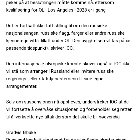
peker på at beslutningen måtte komme nå, ettersom
kvalifisering for OL i Los Angeles i 2028 er i gang.
Det er fortsatt ikke tatt stilling til om den russiske
nasjonalsangen, russiske flagg, farger eller andre russiske
kjennetegn vil bli tillatt under OL. Den avgjørelsen vil tas på «et
passende tidspunkt», skriver IOC.
Den internasjonale olympiske komité skriver også at IOC ikke
vil stå som arrangør i Russland eller invitere russiske
regjerings- eller statstjenestemenn til sine egne
arrangementer.
Selv om suspensjonen nå oppheves, understreker IOC at de
vil fortsette å overvåke situasjonen og forbeholder seg retten
til å iverksette nye tiltak dersom det skulle bli nødvendig.
Gradvis tilbake
Russland har blitt utestengt fra de aller fleste idretter siden