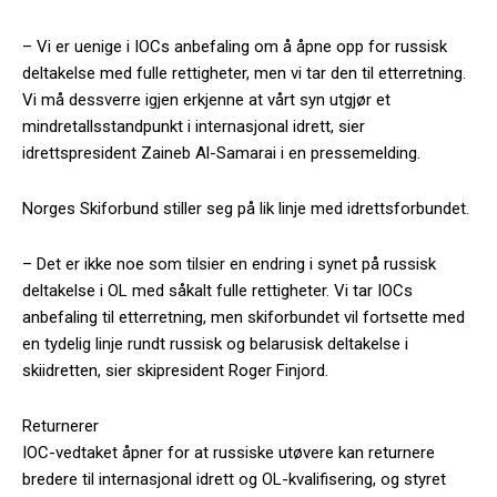
– Vi er uenige i IOCs anbefaling om å åpne opp for russisk
deltakelse med fulle rettigheter, men vi tar den til etterretning.
Vi må dessverre igjen erkjenne at vårt syn utgjør et
mindretallsstandpunkt i internasjonal idrett, sier
idrettspresident Zaineb Al-Samarai i en pressemelding.
Norges Skiforbund stiller seg på lik linje med idrettsforbundet.
– Det er ikke noe som tilsier en endring i synet på russisk
deltakelse i OL med såkalt fulle rettigheter. Vi tar IOCs
anbefaling til etterretning, men skiforbundet vil fortsette med
en tydelig linje rundt russisk og belarusisk deltakelse i
skiidretten, sier skipresident Roger Finjord.
Returnerer
IOC-vedtaket åpner for at russiske utøvere kan returnere
bredere til internasjonal idrett og OL-kvalifisering, og styret