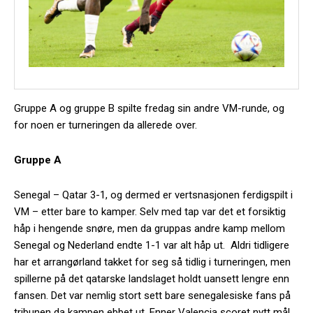
Gruppe A og gruppe B spilte fredag sin andre VM-runde, og
for noen er turneringen da allerede over.
Gruppe A
Senegal – Qatar 3-1, og dermed er vertsnasjonen ferdigspilt i
VM – etter bare to kamper. Selv med tap var det et forsiktig
håp i hengende snøre, men da gruppas andre kamp mellom
Senegal og Nederland endte 1-1 var alt håp ut. Aldri tidligere
har et arrangørland takket for seg så tidlig i turneringen, men
spillerne på det qatarske landslaget holdt uansett lengre enn
fansen. Det var nemlig stort sett bare senegalesiske fans på
tribunen da kampen ebbet ut. Enner Valencia scoret nytt mål