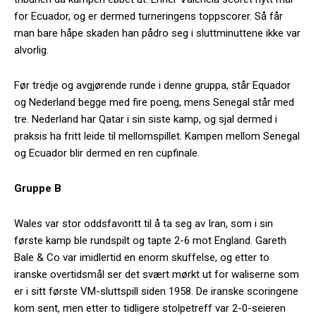
for Ecuador, og er dermed turneringens toppscorer. Så får
man bare håpe skaden han pådro seg i sluttminuttene ikke var
alvorlig.
Før tredje og avgjørende runde i denne gruppa, står Equador
og Nederland begge med fire poeng, mens Senegal står med
tre. Nederland har Qatar i sin siste kamp, og sjal dermed i
praksis ha fritt leide til mellomspillet. Kampen mellom Senegal
og Ecuador blir dermed en ren cupfinale.
Gruppe B
Wales var stor oddsfavoritt til å ta seg av Iran, som i sin
første kamp ble rundspilt og tapte 2-6 mot England. Gareth
Bale & Co var imidlertid en enorm skuffelse, og etter to
iranske overtidsmål ser det svært mørkt ut for waliserne som
er i sitt første VM-sluttspill siden 1958. De iranske scoringene
kom sent, men etter to tidligere stolpetreff var 2-0-seieren