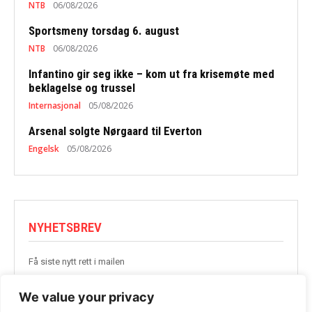
NTB
06/08/2026
Sportsmeny torsdag 6. august
NTB
06/08/2026
Infantino gir seg ikke – kom ut fra krisemøte med
beklagelse og trussel
Internasjonal
05/08/2026
Arsenal solgte Nørgaard til Everton
Engelsk
05/08/2026
NYHETSBREV
Få siste nytt rett i mailen
BLI MED
We value your privacy