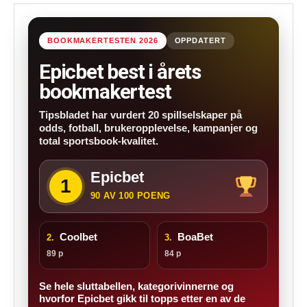
BOOKMAKERTESTEN 2026
OPPDATERT
Epicbet best i årets
bookmakertest
Tipsbladet har vurdert 20 spillselskaper på
odds, fotball, brukeropplevelse, kampanjer og
total sportsbook-kvalitet.
Epicbet
1
90 AV 100 POENG
Coolbet
BoaBet
2.
3.
89 p
84 p
Se hele sluttabellen, kategorivinnerne og
hvorfor Epicbet gikk til topps etter en av de