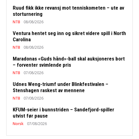
Ruud fikk ikke revansj mot tenniskometen – ute av
storturnering
NTB
08/08/2026
Ventura hentet seg inn og sikret videre spill i North
Carolina
NTB
08/08/2026
Maradonas «Guds hånd»-ball skal auksjoneres bort
– forventer svimlende pris
NTB
07/08/2026
Udnes Weng-triumf under Blinkfestivalen –
Stenshagen raskest av mennene
NTB
07/08/2026
KFUM-seier i bunnstriden – Sandefjord-spiller
utvist før pause
Norsk
07/08/2026