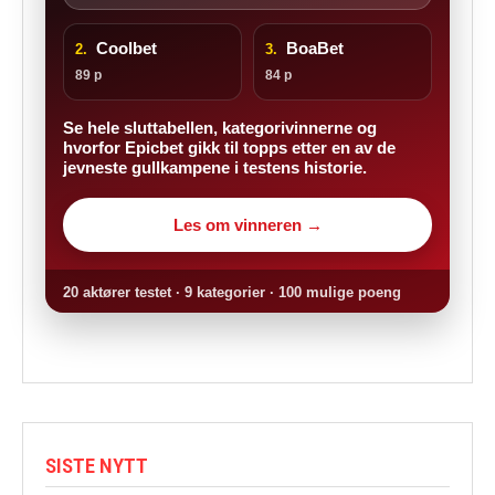
Coolbet
BoaBet
2.
3.
89 p
84 p
Se hele sluttabellen, kategorivinnerne og
hvorfor Epicbet gikk til topps etter en av de
jevneste gullkampene i testens historie.
Les om vinneren →
20 aktører testet · 9 kategorier · 100 mulige poeng
SISTE NYTT