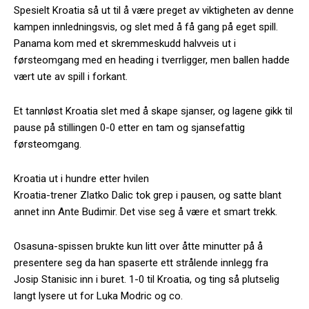
Spesielt Kroatia så ut til å være preget av viktigheten av denne
kampen innledningsvis, og slet med å få gang på eget spill.
Panama kom med et skremmeskudd halvveis ut i
førsteomgang med en heading i tverrligger, men ballen hadde
vært ute av spill i forkant.
Et tannløst Kroatia slet med å skape sjanser, og lagene gikk til
pause på stillingen 0-0 etter en tam og sjansefattig
førsteomgang.
Kroatia ut i hundre etter hvilen
Kroatia-trener Zlatko Dalic tok grep i pausen, og satte blant
annet inn Ante Budimir. Det vise seg å være et smart trekk.
Osasuna-spissen brukte kun litt over åtte minutter på å
presentere seg da han spaserte ett strålende innlegg fra
Josip Stanisic inn i buret. 1-0 til Kroatia, og ting så plutselig
langt lysere ut for Luka Modric og co.