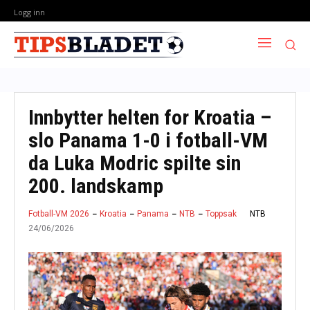
Logg inn
Innbytter helten for Kroatia –
slo Panama 1-0 i fotball-VM
da Luka Modric spilte sin
200. landskamp
NTB
Fotball-VM 2026
Kroatia
Panama
NTB
Toppsak
24/06/2026