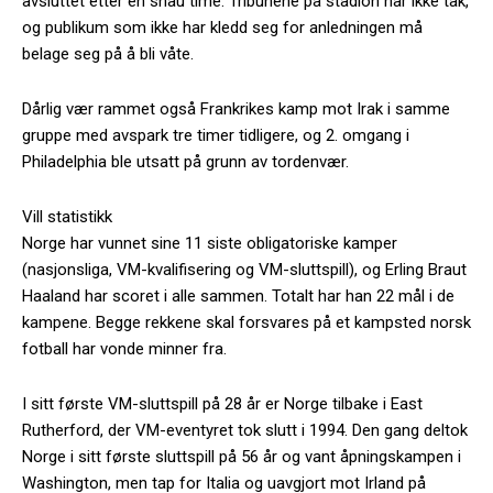
avsluttet etter en snau time. Tribunene på stadion har ikke tak,
og publikum som ikke har kledd seg for anledningen må
belage seg på å bli våte.
Dårlig vær rammet også Frankrikes kamp mot Irak i samme
gruppe med avspark tre timer tidligere, og 2. omgang i
Philadelphia ble utsatt på grunn av tordenvær.
Vill statistikk
Norge har vunnet sine 11 siste obligatoriske kamper
(nasjonsliga, VM-kvalifisering og VM-sluttspill), og Erling Braut
Haaland har scoret i alle sammen. Totalt har han 22 mål i de
kampene. Begge rekkene skal forsvares på et kampsted norsk
fotball har vonde minner fra.
I sitt første VM-sluttspill på 28 år er Norge tilbake i East
Rutherford, der VM-eventyret tok slutt i 1994. Den gang deltok
Norge i sitt første sluttspill på 56 år og vant åpningskampen i
Washington, men tap for Italia og uavgjort mot Irland på