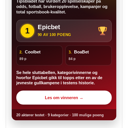
Tipsbladet har vurdert 20 spillselskaper på
odds, fotball, brukeropplevelse, kampanjer og
total sportsbook-kvalitet.
Epicbet
1
90 AV 100 POENG
Coolbet
BoaBet
2.
3.
89 p
84 p
Se hele sluttabellen, kategorivinnerne og
hvorfor Epicbet gikk til topps etter en av de
jevneste gullkampene i testens historie.
Les om vinneren →
20 aktører testet · 9 kategorier · 100 mulige poeng