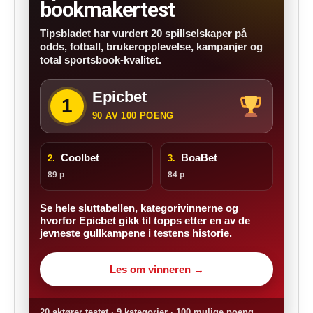
bookmakertest
Tipsbladet har vurdert 20 spillselskaper på
odds, fotball, brukeropplevelse, kampanjer og
total sportsbook-kvalitet.
Epicbet
1
90 AV 100 POENG
Coolbet
BoaBet
2.
3.
89 p
84 p
Se hele sluttabellen, kategorivinnerne og
hvorfor Epicbet gikk til topps etter en av de
jevneste gullkampene i testens historie.
Les om vinneren →
20 aktører testet · 9 kategorier · 100 mulige poeng