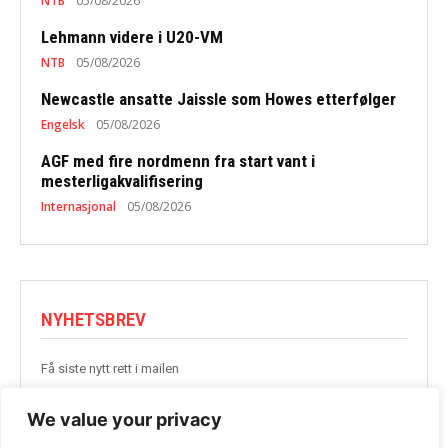
NTB
05/08/2026
Lehmann videre i U20-VM
NTB
05/08/2026
Newcastle ansatte Jaissle som Howes etterfølger
Engelsk
05/08/2026
AGF med fire nordmenn fra start vant i
mesterligakvalifisering
Internasjonal
05/08/2026
NYHETSBREV
Få siste nytt rett i mailen
BLI MED
We value your privacy