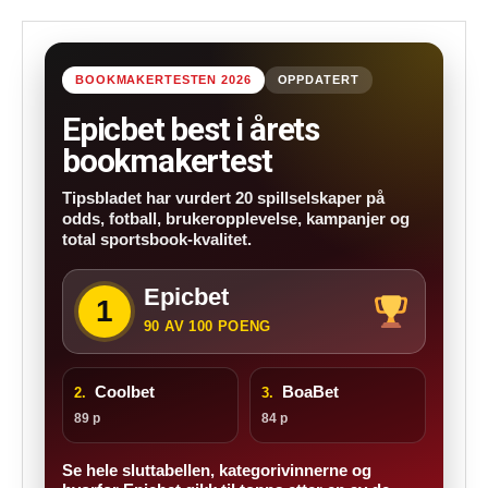
BOOKMAKERTESTEN 2026
OPPDATERT
Epicbet best i årets
bookmakertest
Tipsbladet har vurdert 20 spillselskaper på
odds, fotball, brukeropplevelse, kampanjer og
total sportsbook-kvalitet.
Epicbet
1
90 AV 100 POENG
Coolbet
BoaBet
2.
3.
89 p
84 p
Se hele sluttabellen, kategorivinnerne og