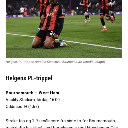
Helgens PL-trippel: Antoine Semenyo, Bournemouth (credit, Imago)
Helgens PL-trippel
Bournemouth – West Ham
Vitality Stadium, lørdag 16.00
Oddstips: H (1,67)
Strake tap og 1-7 i målscore fra siste to for Bournemouth,
men dette har altså vært bortekamper mot Manchester City