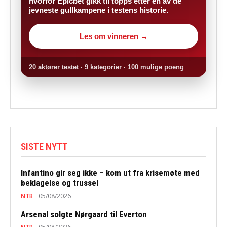
hvorfor Epicbet gikk til topps etter en av de
jevneste gullkampene i testens historie.
Les om vinneren →
20 aktører testet · 9 kategorier · 100 mulige poeng
SISTE NYTT
Infantino gir seg ikke – kom ut fra krisemøte med
beklagelse og trussel
NTB
05/08/2026
Arsenal solgte Nørgaard til Everton