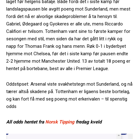
laget før helgens batalje. Både fordi det i siste kamp før
landslagspausen ble avgitt poeng mot Sunderland, men mest
fordi det nå er alvorlige skadeproblemer å ta hensyn til.
Gabriel, Ødegaard og Gyokeres er alle ute, mens Riccardo
Califiori er tvilsom. Tottenham vant sine to første kamper for
sesongen med stil, men siden da har det gått litt i rykk og
napp for Thomas Frank og hans menn. Røk 0-1 i byderbyet
hjemme mot Chelsea, før det i siste kamp før pausen endte
2-2 hjemme mot Manchester United. 13 av totalt 18 poeng er
hentet på bortebane, best av alle i Premier League.
Oddstipset: Arsenal viste svakhetstegn mot Sunderland, og nå
tærer altså skadene på. Tottenham er ligaens beste bortelag,
og kan fort få med seg poeng mot erkerivalen – til spenstig
odds
All odds hentet fra
Norsk Tipping
fredag kveld