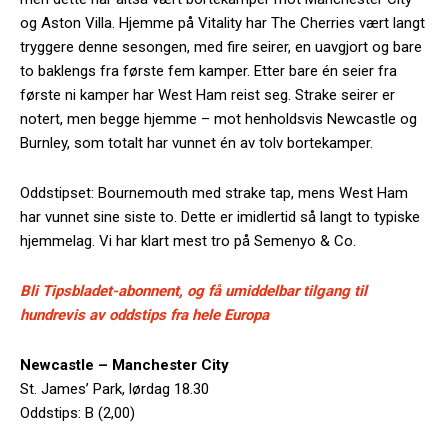
og Aston Villa. Hjemme på Vitality har The Cherries vært langt
tryggere denne sesongen, med fire seirer, en uavgjort og bare
to baklengs fra første fem kamper. Etter bare én seier fra
første ni kamper har West Ham reist seg. Strake seirer er
notert, men begge hjemme – mot henholdsvis Newcastle og
Burnley, som totalt har vunnet én av tolv bortekamper.
Oddstipset: Bournemouth med strake tap, mens West Ham
har vunnet sine siste to. Dette er imidlertid så langt to typiske
hjemmelag. Vi har klart mest tro på Semenyo & Co.
Bli Tipsbladet-abonnent, og få umiddelbar tilgang til
hundrevis av oddstips fra hele Europa
Newcastle – Manchester City
St. James’ Park, lørdag 18.30
Oddstips: B (2,00)