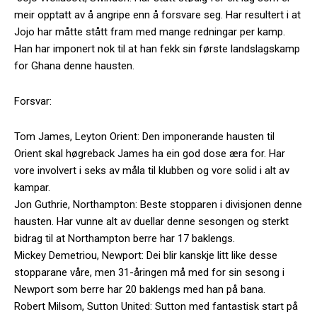
meir opptatt av å angripe enn å forsvare seg. Har resultert i at
Jojo har måtte stått fram med mange redningar per kamp.
Han har imponert nok til at han fekk sin første landslagskamp
for Ghana denne hausten.
Forsvar:
Tom James, Leyton Orient: Den imponerande hausten til
Orient skal høgreback James ha ein god dose æra for. Har
vore involvert i seks av måla til klubben og vore solid i alt av
kampar.
Jon Guthrie, Northampton: Beste stopparen i divisjonen denne
hausten. Har vunne alt av duellar denne sesongen og sterkt
bidrag til at Northampton berre har 17 baklengs.
Mickey Demetriou, Newport: Dei blir kanskje litt like desse
stopparane våre, men 31-åringen må med for sin sesong i
Newport som berre har 20 baklengs med han på bana.
Robert Milsom, Sutton United: Sutton med fantastisk start på