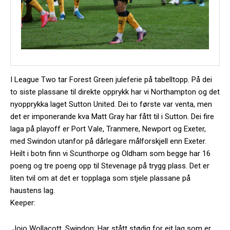
I League Two tar Forest Green juleferie på tabelltopp. På dei
to siste plassane til direkte opprykk har vi Northampton og det
nyopprykka laget Sutton United. Dei to første var venta, men
det er imponerande kva Matt Gray har fått til i Sutton. Dei fire
laga på playoff er Port Vale, Tranmere, Newport og Exeter,
med Swindon utanfor på dårlegare målforskjell enn Exeter.
Heilt i botn finn vi Scunthorpe og Oldham som begge har 16
poeng og tre poeng opp til Stevenage på trygg plass. Det er
liten tvil om at det er topplaga som stjele plassane på
haustens lag.
Keeper:
Jojo Wollacott, Swindon: Har stått stødig for eit lag som er