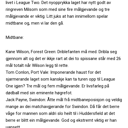
livet i League Two. Det nyopprykka laget har nytt godt av
ringreven Milsom som med sine fire målgjevande og tre
målgjevande er viktig. Litt juks at han innimellom spelar
midtbane og, men vi lar den gå.
Midtbane:
Kane Wilson, Forest Green: Driblefanten må med. Dribla seg
gjennom alt og det er ikkje rart at dei to spissane står med 26
mål totalt når Wilson legg til rette.
Tom Conlon, Port Vale: Imponerande haust for det
sjarmerande laget som kanskje kan ta turen opp til League
One igjen? Tre mål og fem målgjevande. Er livsfarleg på
dødball med sin eminente høgrefot.
Jack Payne, Swindon: Åtte mål frå midtbaneposisjon og veldig
mange av dei matchavgjerande for Swindon. Då får det berre
våge for mannen som aldri slo heilt til i Huddersfield at det
berre er blitt ein målgjevande. God og ekstremt viktig er han
uansett.