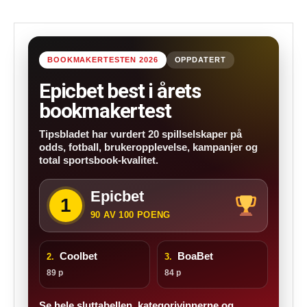
BOOKMAKERTESTEN 2026
OPPDATERT
Epicbet best i årets
bookmakertest
Tipsbladet har vurdert 20 spillselskaper på
odds, fotball, brukeropplevelse, kampanjer og
total sportsbook-kvalitet.
Epicbet
1
90 AV 100 POENG
Coolbet
BoaBet
2.
3.
89 p
84 p
Se hele sluttabellen, kategorivinnerne og