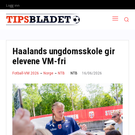
Logg inn
Haalands ungdomsskole gir
elevene VM-fri
16/06/2026
NTB
Fotball-VM 2026
Norge
NTB