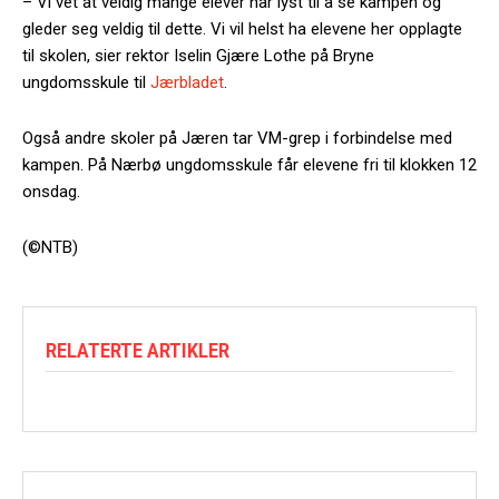
– Vi vet at veldig mange elever har lyst til å se kampen og
gleder seg veldig til dette. Vi vil helst ha elevene her opplagte
til skolen, sier rektor Iselin Gjære Lothe på Bryne
ungdomsskule til
Jærbladet
.
Også andre skoler på Jæren tar VM-grep i forbindelse med
kampen. På Nærbø ungdomsskule får elevene fri til klokken 12
onsdag.
(©NTB)
RELATERTE ARTIKLER