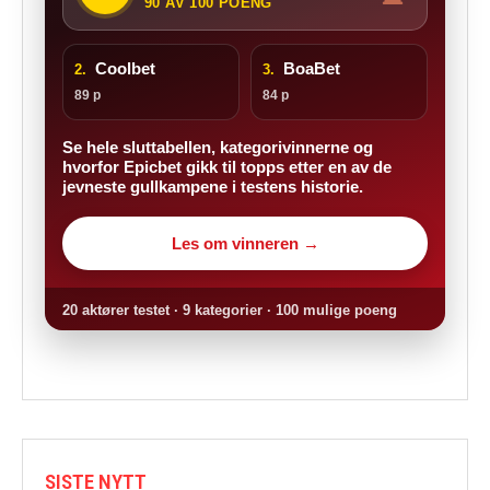
90 AV 100 POENG
Coolbet
BoaBet
2.
3.
89 p
84 p
Se hele sluttabellen, kategorivinnerne og
hvorfor Epicbet gikk til topps etter en av de
jevneste gullkampene i testens historie.
Les om vinneren →
20 aktører testet · 9 kategorier · 100 mulige poeng
SISTE NYTT