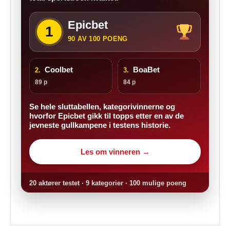
Epicbet
1
90 AV 100 POENG
Coolbet
BoaBet
2.
3.
89 p
84 p
Se hele sluttabellen, kategorivinnerne og
hvorfor Epicbet gikk til topps etter en av de
jevneste gullkampene i testens historie.
Les om vinneren →
20 aktører testet · 9 kategorier · 100 mulige poeng