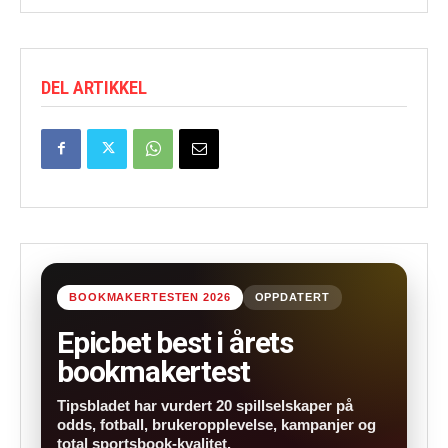
DEL ARTIKKEL
BOOKMAKERTESTEN 2026
OPPDATERT
Epicbet best i årets
bookmakertest
Tipsbladet har vurdert 20 spillselskaper på
odds, fotball, brukeropplevelse, kampanjer og
total sportsbook-kvalitet.