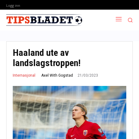
Logg inn
Haaland ute av
landslagstroppen!
21/03/2023
Axel With Gogstad
Internasjonal