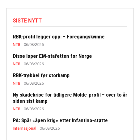
SISTE NYTT
RBK-profil legger opp: – Foregangskvinne
NTB
06/08/2026
Disse løper EM-stafetten for Norge
NTB
06/08/2026
RBK-trøbbel før storkamp
NTB
06/08/2026
Ny skadekrise for tidligere Molde-profil – over to år
siden sist kamp
NTB
06/08/2026
PA: Spår «åpen krig» etter Infantino-støtte
Internasjonal
06/08/2026