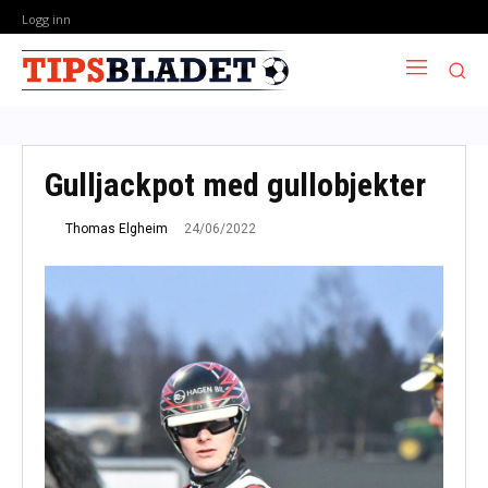
Logg inn
Gulljackpot med gullobjekter
24/06/2022
Thomas Elgheim