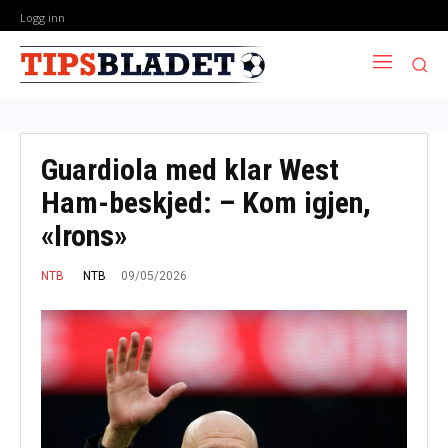
Logg inn
Guardiola med klar West
Ham-beskjed: – Kom igjen,
«Irons»
09/05/2026
NTB
NTB