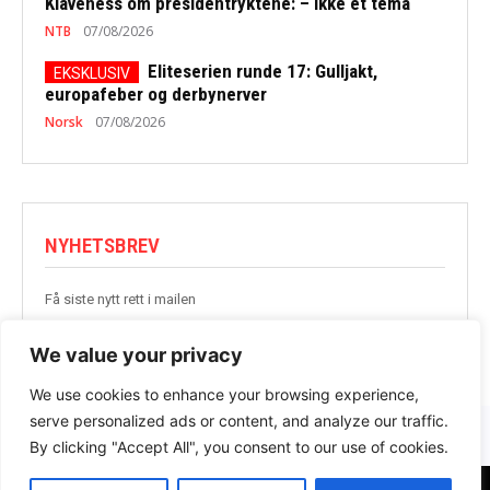
Klaveness om presidentryktene: – Ikke et tema
NTB
07/08/2026
Eliteserien runde 17: Gulljakt,
europafeber og derbynerver
Norsk
07/08/2026
NYHETSBREV
Få siste nytt rett i mailen
BLI MED
We value your privacy
We use cookies to enhance your browsing experience,
serve personalized ads or content, and analyze our traffic.
By clicking "Accept All", you consent to our use of cookies.