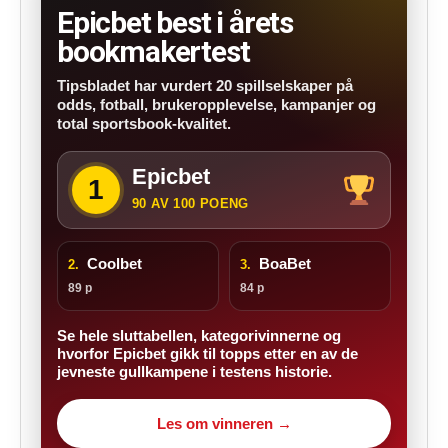
Epicbet best i årets
bookmakertest
Tipsbladet har vurdert 20 spillselskaper på
odds, fotball, brukeropplevelse, kampanjer og
total sportsbook-kvalitet.
Epicbet
1
90 AV 100 POENG
Coolbet
BoaBet
2.
3.
89 p
84 p
Se hele sluttabellen, kategorivinnerne og
hvorfor Epicbet gikk til topps etter en av de
jevneste gullkampene i testens historie.
Les om vinneren →