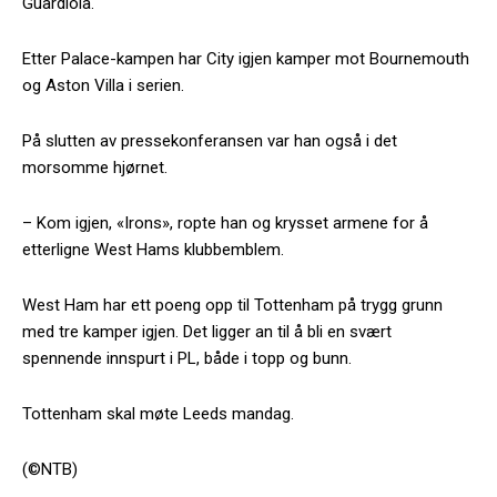
Guardiola.
Etter Palace-kampen har City igjen kamper mot Bournemouth
og Aston Villa i serien.
På slutten av pressekonferansen var han også i det
morsomme hjørnet.
– Kom igjen, «Irons», ropte han og krysset armene for å
etterligne West Hams klubbemblem.
West Ham har ett poeng opp til Tottenham på trygg grunn
med tre kamper igjen. Det ligger an til å bli en svært
spennende innspurt i PL, både i topp og bunn.
Tottenham skal møte Leeds mandag.
(©NTB)