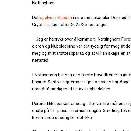
Nottingham.
Det
opplyser klubben
i sine mediekanaler. Dermed fo
Crystal Palace etter 2025/26-sesongen.
– Jeg er henrykt over å komme til Nottingham Fore
eieren og klubblederne var det tydelig for meg at de
meg og mitt støtteapparat, og at vi kan skape en s
nettsted.
I Nottingham blir han den femte hovedtreneren inn
Espirito Santo i september i fjor, og siden har Ang
uten å få særlig med tid av klubbledelsen.
Pereira fikk sparken onsdag etter vel fire måneder i
endte på 16.-plass i Premier League. Samtidig tok de
kommende sesong blir det ikke.