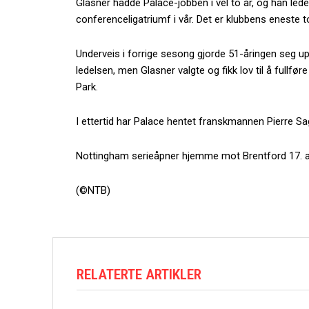
Glasner hadde Palace-jobben i vel to år, og han ledet
conferenceligatriumf i vår. Det er klubbens eneste to
Underveis i forrige sesong gjorde 51-åringen seg u
ledelsen, men Glasner valgte og fikk lov til å fullfør
Park.
I ettertid har Palace hentet franskmannen Pierre Sa
Nottingham serieåpner hjemme mot Brentford 17. a
(©NTB)
RELATERTE ARTIKLER