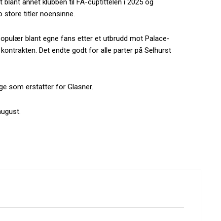
 blant annet klubben til FA-cuptittelen i 2025 og
 store titler noensinne.
populær blant egne fans etter et utbrudd mot Palace-
e kontrakten. Det endte godt for alle parter på Selhurst
ge som erstatter for Glasner.
ugust.